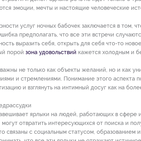
тся эмоции, мечты и настоящие человеческие ист
ности услуг ночных бабочек заключается в том, ч
шибка предполагать, что все эти встречи случаютс
ость выразить себя, открыть для себя что-то новое
рый порой
зона удовольствий
кажется холодным и б
важны не только как объекты желаний, но и как ун
иями и стремлениями. Понимание этого аспекта п
тизацию и взглянуть на интимный досуг как на бол
редрассудки
вешивает ярлыки на людей, работающих в сфере и
 могут отвратить интересующихся от поиска и по
то связаны с социальным статусом, образованием 
онимать, что все эти ярлыки не отражают истинное