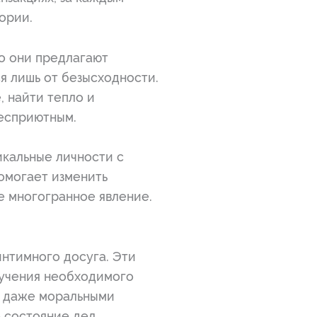
ории.
то они предлагают
я лишь от безысходности.
, найти тепло и
есприютным.
икальные личности с
омогает изменить
ее многогранное явление.
нтимного досуга. Эти
лучения необходимого
и даже моральными
 состояние дел.