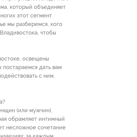
тма, который объединяет
многих этот сегмент
ье мы разберемся, кого
 Владивостока, чтобы
востоке, освещены
 постараемся дать вам
модействовать с ним,
а?
нщин (или мужчин),
орая обрамляет интимный
яет несложное сочетание
нзакциях; за каждым