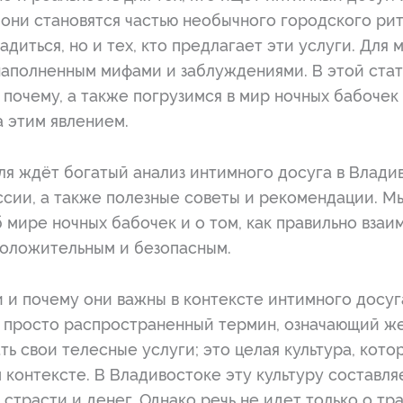
они становятся частью необычного городского ри
диться, но и тех, кто предлагает эти услуги. Для 
наполненным мифами и заблуждениями. В этой стат
 почему, а также погрузимся в мир ночных бабочек
а этим явлением.
ля ждёт богатый анализ интимного досуга в Влади
сии, а также полезные советы и рекомендации. Мы
мире ночных бабочек и о том, как правильно взаи
положительным и безопасным.
и и почему они важны в контексте интимного досуг
 просто распространенный термин, означающий же
ь свои телесные услуги; это целая культура, кот
м контексте. В Владивостоке эту культуру составл
страсти и денег. Однако речь не идет только о тра