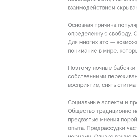
взаимодействием скрываю
Основная причина популяр
определенную свободу. О
Для многих это — возможн
понимание в мире, кото
Поэтому ночные бабочки 
собственными переживан
восприятие, снять стигма
Социальные аспекты и п
Общество традиционно на
предвзятые мнения порой
опыта. Предрассудки час
нормами. Однако важно п