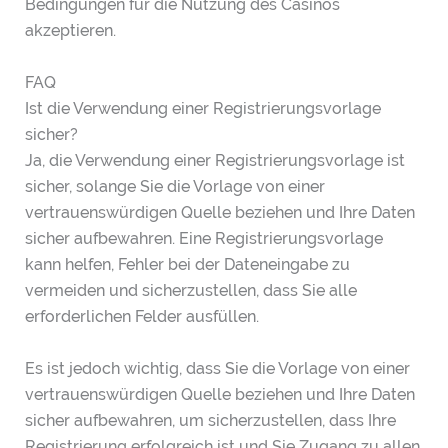
Bedingungen für die Nutzung des Casinos
akzeptieren.
FAQ
Ist die Verwendung einer Registrierungsvorlage
sicher?
Ja, die Verwendung einer Registrierungsvorlage ist
sicher, solange Sie die Vorlage von einer
vertrauenswürdigen Quelle beziehen und Ihre Daten
sicher aufbewahren. Eine Registrierungsvorlage
kann helfen, Fehler bei der Dateneingabe zu
vermeiden und sicherzustellen, dass Sie alle
erforderlichen Felder ausfüllen.
Es ist jedoch wichtig, dass Sie die Vorlage von einer
vertrauenswürdigen Quelle beziehen und Ihre Daten
sicher aufbewahren, um sicherzustellen, dass Ihre
Registrierung erfolgreich ist und Sie Zugang zu allen