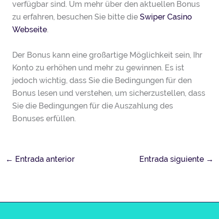
verfügbar sind. Um mehr über den aktuellen Bonus
zu erfahren, besuchen Sie bitte die
Swiper Casino
Webseite
.
Der Bonus kann eine großartige Möglichkeit sein, Ihr
Konto zu erhöhen und mehr zu gewinnen. Es ist
jedoch wichtig, dass Sie die Bedingungen für den
Bonus lesen und verstehen, um sicherzustellen, dass
Sie die Bedingungen für die Auszahlung des
Bonuses erfüllen.
←
Entrada anterior
Entrada siguiente
→