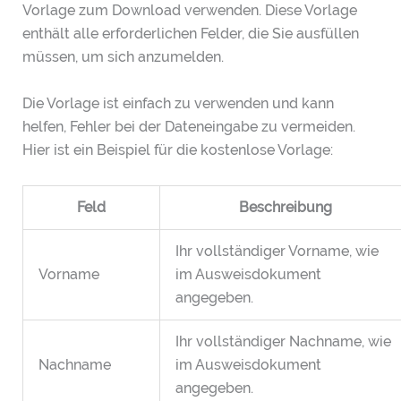
Vorlage zum Download verwenden. Diese Vorlage
enthält alle erforderlichen Felder, die Sie ausfüllen
müssen, um sich anzumelden.
Die Vorlage ist einfach zu verwenden und kann
helfen, Fehler bei der Dateneingabe zu vermeiden.
Hier ist ein Beispiel für die kostenlose Vorlage:
Feld
Beschreibung
Ihr vollständiger Vorname, wie
Vorname
im Ausweisdokument
angegeben.
Ihr vollständiger Nachname, wie
Nachname
im Ausweisdokument
angegeben.