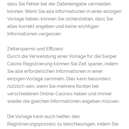
dass Sie Fehler bei der Dateneingabe vermeiden
können. Wenn Sie alle Informationen in einer einzigen
Vorlage haben, können Sie sicherstellen, dass Sie
alles korrekt angeben und keine wichtigen
Informationen vergessen.
Zeitersparnis und Effizienz
Durch die Verwendung einer Vorlage für die Swiper
Casino Registrierung können Sie Zeit sparen, indem
Sie alle erforderlichen Informationen in einer
einzigen Vorlage sammeln. Dies kann besonders
nützlich sein, wenn Sie mehrere Konten bei
verschiedenen Online-Casinos haben und immer
wieder die gleichen Informationen angeben müssen.
Die Vorlage kann auch helfen, den
Registrierungsprozess zu beschleunigen, indem Sie