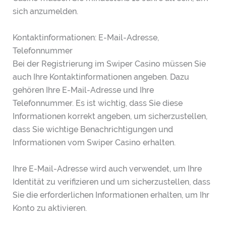
sich anzumelden.
Kontaktinformationen: E-Mail-Adresse,
Telefonnummer
Bei der Registrierung im Swiper Casino müssen Sie
auch Ihre Kontaktinformationen angeben. Dazu
gehören Ihre E-Mail-Adresse und Ihre
Telefonnummer. Es ist wichtig, dass Sie diese
Informationen korrekt angeben, um sicherzustellen,
dass Sie wichtige Benachrichtigungen und
Informationen vom Swiper Casino erhalten.
Ihre E-Mail-Adresse wird auch verwendet, um Ihre
Identität zu verifizieren und um sicherzustellen, dass
Sie die erforderlichen Informationen erhalten, um Ihr
Konto zu aktivieren.