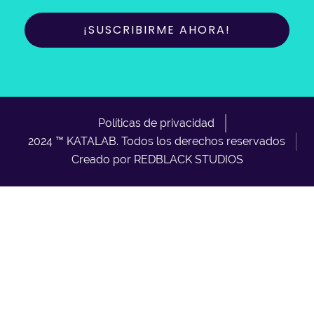
Políticas de privacidad
2024 ™ KATALAB. Todos los derechos reservados
Creado por REDBLACK STUDIOS