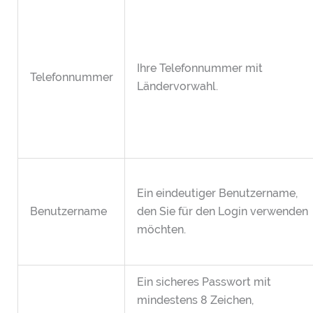
Ihre Telefonnummer mit
Telefonnummer
Ländervorwahl.
Ein eindeutiger Benutzername,
Benutzername
den Sie für den Login verwenden
möchten.
Ein sicheres Passwort mit
mindestens 8 Zeichen,