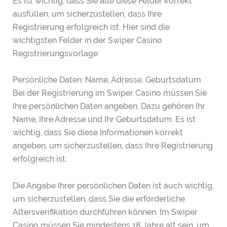
Es ist wichtig, dass Sie alle diese Felder korrekt
ausfüllen, um sicherzustellen, dass Ihre
Registrierung erfolgreich ist. Hier sind die
wichtigsten Felder in der Swiper Casino
Registrierungsvorlage:
Persönliche Daten: Name, Adresse, Geburtsdatum
Bei der Registrierung im Swiper Casino müssen Sie
Ihre persönlichen Daten angeben. Dazu gehören Ihr
Name, Ihre Adresse und Ihr Geburtsdatum. Es ist
wichtig, dass Sie diese Informationen korrekt
angeben, um sicherzustellen, dass Ihre Registrierung
erfolgreich ist.
Die Angabe Ihrer persönlichen Daten ist auch wichtig,
um sicherzustellen, dass Sie die erforderliche
Altersverifikation durchführen können. Im Swiper
Casino müssen Sie mindestens 18 Jahre alt sein, um