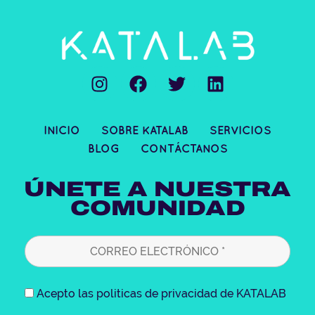
I
F
T
L
n
a
w
i
s
c
i
n
t
e
t
k
INICIO
SOBRE KATALAB
SERVICIOS
a
b
t
e
BLOG
CONTÁCTANOS
g
o
e
d
r
o
r
i
ÚNETE A NUESTRA
a
k
n
COMUNIDAD
m
Acepto las politicas de privacidad de KATALAB