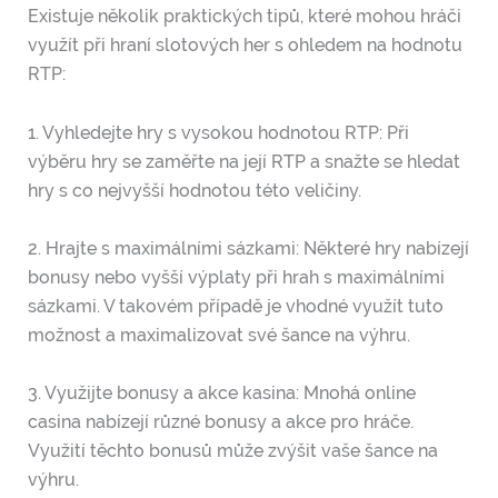
Existuje několik praktických tipů, které mohou hráči
využít při hraní slotových her s ohledem na hodnotu
RTP:
1. Vyhledejte hry s vysokou hodnotou RTP: Při
výběru hry se zaměřte na její RTP a snažte se hledat
hry s co nejvyšší hodnotou této veličiny.
2. Hrajte s maximálními sázkami: Některé hry nabízejí
bonusy nebo vyšší výplaty při hrah s maximálními
sázkami. V takovém případě je vhodné využít tuto
možnost a maximalizovat své šance na výhru.
3. Využijte bonusy a akce kasina: Mnohá online
casina nabízejí různé bonusy a akce pro hráče.
Využití těchto bonusů může zvýšit vaše šance na
výhru.