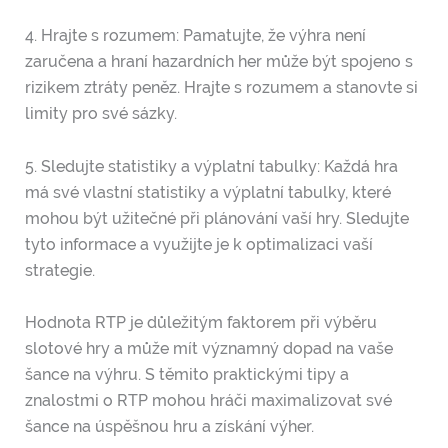
4. Hrajte s rozumem: Pamatujte, že výhra není
zaručena a hraní hazardních her může být spojeno s
rizikem ztráty peněz. Hrajte s rozumem a stanovte si
limity pro své sázky.
5. Sledujte statistiky a výplatní tabulky: Každá hra
má své vlastní statistiky a výplatní tabulky, které
mohou být užitečné při plánování vaší hry. Sledujte
tyto informace a využijte je k optimalizaci vaší
strategie.
Hodnota RTP je důležitým faktorem při výběru
slotové hry a může mít významný dopad na vaše
šance na výhru. S těmito praktickými tipy a
znalostmi o RTP mohou hráči maximalizovat své
šance na úspěšnou hru a získání výher.