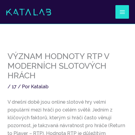
Ir
al
contenido
VÝZNAM HODNOTY RTP V
MODERNÍCH SLOTOVÝCH
HRÁCH
/
17
/ Por
Katalab
V dnešní době jsou online slotové hry velmi
populární mezi hráči po celém světě. Jedním z
klíčových faktorů, kterým si hráči často věnují
pozornost, je takzvaná návratnost pro hráče (Return
to Player – RTP). Hodnota RTP je důležitým