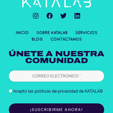
I
F
T
L
n
a
w
i
s
c
i
n
t
e
t
k
INICIO
SOBRE KATALAB
SERVICIOS
a
b
t
e
BLOG
CONTÁCTANOS
g
o
e
d
r
o
r
i
ÚNETE A NUESTRA
a
k
n
COMUNIDAD
m
Acepto las politicas de privacidad de KATALAB