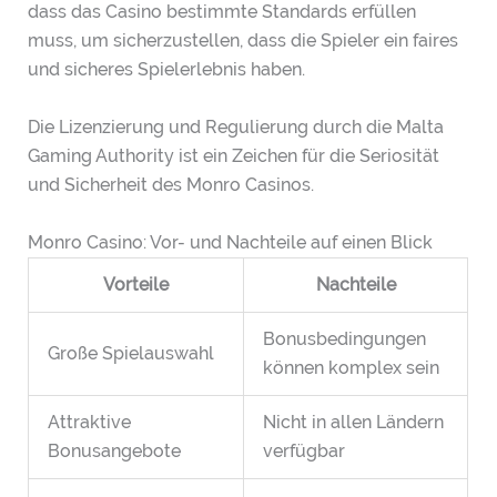
dass das Casino bestimmte Standards erfüllen
muss, um sicherzustellen, dass die Spieler ein faires
und sicheres Spielerlebnis haben.
Die Lizenzierung und Regulierung durch die Malta
Gaming Authority ist ein Zeichen für die Seriosität
und Sicherheit des Monro Casinos.
Monro Casino: Vor- und Nachteile auf einen Blick
Vorteile
Nachteile
Bonusbedingungen
Große Spielauswahl
können komplex sein
Attraktive
Nicht in allen Ländern
Bonusangebote
verfügbar