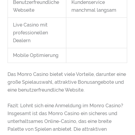
Benutzerfreundliche
Kundenservice
Webseite
manchmal langsam
Live Casino mit
professionellen
Dealern
Mobile Optimierung
Das Monro Casino bietet viele Vorteile, darunter eine
große Spielauswahl, attraktive Bonusangebote und
eine benutzerfreundliche Website.
Fazit: Lohnt sich eine Anmeldung im Monro Casino?
Insgesamt ist das Monro Casino ein sicheres und
unterhaltsames Online-Casino, das eine breite
Palette von Spielen anbietet. Die attraktiven