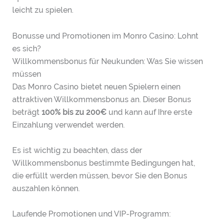
leicht zu spielen.
Bonusse und Promotionen im Monro Casino: Lohnt
es sich?
Willkommensbonus für Neukunden: Was Sie wissen
müssen
Das Monro Casino bietet neuen Spielern einen
attraktiven Willkommensbonus an. Dieser Bonus
beträgt
100% bis zu 200€
und kann auf Ihre erste
Einzahlung verwendet werden.
Es ist wichtig zu beachten, dass der
Willkommensbonus bestimmte Bedingungen hat,
die erfüllt werden müssen, bevor Sie den Bonus
auszahlen können.
Laufende Promotionen und VIP-Programm: