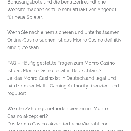
Bonusangebote und die benutzerfreundliche
Website machen es zu einem attraktiven Angebot
für neue Spieler.
Wenn Sie nach einem sicheren und unterhaltsamen
Online-Casino suchen, ist das Monro Casino definitiv
eine gute Wahl.
FAQ – Häufig gestellte Fragen zum Monro Casino
Ist das Monro Casino legal in Deutschland?
Ja, das Monro Casino ist in Deutschland legal und
wird von der Malta Gaming Authority lizenziert und
reguliert.
Welche Zahlungsmethoden werden im Monro
Casino akzeptiert?
Das Monro Casino akzeptiert eine Vielzahl von