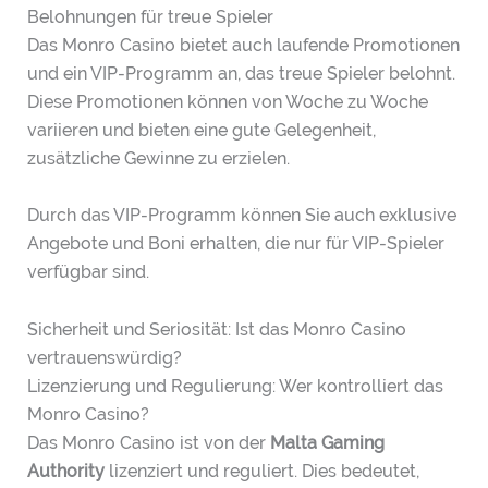
Belohnungen für treue Spieler
Das Monro Casino bietet auch laufende Promotionen
und ein VIP-Programm an, das treue Spieler belohnt.
Diese Promotionen können von Woche zu Woche
variieren und bieten eine gute Gelegenheit,
zusätzliche Gewinne zu erzielen.
Durch das VIP-Programm können Sie auch exklusive
Angebote und Boni erhalten, die nur für VIP-Spieler
verfügbar sind.
Sicherheit und Seriosität: Ist das Monro Casino
vertrauenswürdig?
Lizenzierung und Regulierung: Wer kontrolliert das
Monro Casino?
Das Monro Casino ist von der
Malta Gaming
Authority
lizenziert und reguliert. Dies bedeutet,