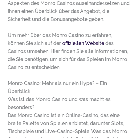
Aspekten des Monro Casinos auseinandersetzen und
Ihnen einen Überblick über das Angebot, die
Sicherheit und die Bonusangebote geben.
Um mehr über das Monro Casino zu erfahren,
können Sie sich auf der
offiziellen Website
des
Casinos umsehen. Hier finden Sie alle Informationen,
die Sie benötigen, um sich für das Spielen im Monro
Casino zu entscheiden.
Monro Casino: Mehr als nur ein Hype? – Ein
Überblick
Was ist das Monro Casino und was macht es
besonders?
Das Monro Casino ist ein Online-Casino, das eine
breite Palette von Spielen anbietet, darunter Slots,
Tischspiele und Live-Casino-Spiele. Was das Monro