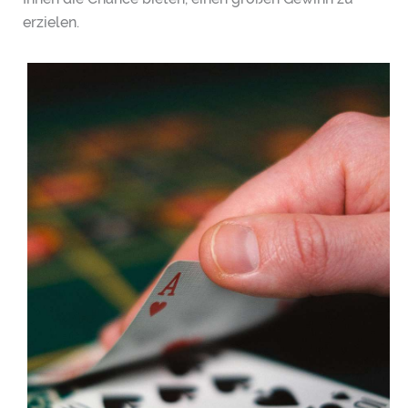
erzielen.