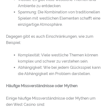
Ambiente zu entdecken.
Spannung: Die Kombination von traditionellen
Spielen mit westlichen Elementen schafft eine
einzigartige Atmosphäre.
Dagegen gibt es auch Einschränkungen, wie zum
Beispiel:
Komplexität: Viele westliche Themen können
komplex und schwer zu verstehen sein.
Abhängigkeit: Wie bei jedem Glücksspiel kann
die Abhängigkeit ein Problem darstellen.
Häufige Missverständnisse oder Mythen
Einige häufige Missverständnisse oder Mythen um
den West Casino sind: