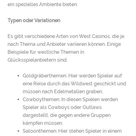
ein spezielles Ambiente bieten.
Typen oder Variationen
Es gibt verschiedene Arten von West Casinos, die je
nach Thema und Anbieter variieren können. Einige
Beispiele für westliche Themen in
Glücksspielanbietern sind:
Goldgräberthemen: Hier werden Spieler auf
eine Reise durch das Wildwest geschickt und
müssen nach Edelmetallen graben.
Cowboythemen: In diesen Spielen werden
Spieler als Cowboys oder Outlaws
dargestellt, die gegen andere Gruppen
kämpfen müssen.
Saloonthemen: Hier stehen Spieler in einem