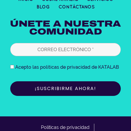
a
b
t
e
BLOG
CONTÁCTANOS
g
o
e
d
r
o
r
i
ÚNETE A NUESTRA
a
k
n
COMUNIDAD
m
Acepto las politicas de privacidad de KATALAB
Políticas de privacidad