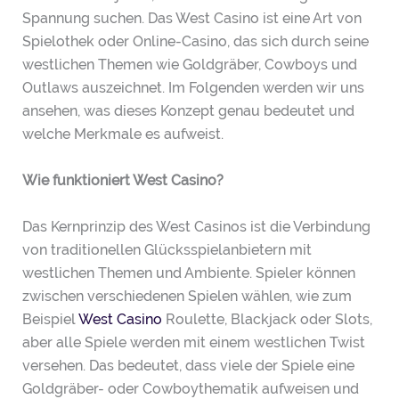
Spannung suchen. Das West Casino ist eine Art von
Spielothek oder Online-Casino, das sich durch seine
westlichen Themen wie Goldgräber, Cowboys und
Outlaws auszeichnet. Im Folgenden werden wir uns
ansehen, was dieses Konzept genau bedeutet und
welche Merkmale es aufweist.
Wie funktioniert West Casino?
Das Kernprinzip des West Casinos ist die Verbindung
von traditionellen Glücksspielanbietern mit
westlichen Themen und Ambiente. Spieler können
zwischen verschiedenen Spielen wählen, wie zum
Beispiel
West Casino
Roulette, Blackjack oder Slots,
aber alle Spiele werden mit einem westlichen Twist
versehen. Das bedeutet, dass viele der Spiele eine
Goldgräber- oder Cowboythematik aufweisen und