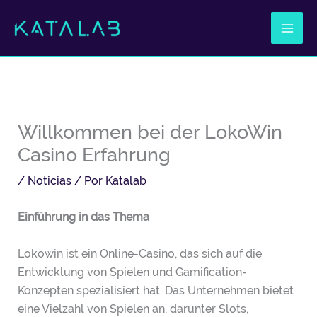
Ir
al
contenido
Willkommen bei der LokoWin
Casino Erfahrung
/
Noticias
/ Por
Katalab
Einführung in das Thema
Lokowin ist ein Online-Casino, das sich auf die
Entwicklung von Spielen und Gamification-
Konzepten spezialisiert hat. Das Unternehmen bietet
eine Vielzahl von Spielen an, darunter Slots,