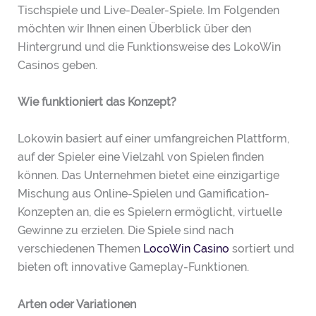
Tischspiele und Live-Dealer-Spiele. Im Folgenden
möchten wir Ihnen einen Überblick über den
Hintergrund und die Funktionsweise des LokoWin
Casinos geben.
Wie funktioniert das Konzept?
Lokowin basiert auf einer umfangreichen Plattform,
auf der Spieler eine Vielzahl von Spielen finden
können. Das Unternehmen bietet eine einzigartige
Mischung aus Online-Spielen und Gamification-
Konzepten an, die es Spielern ermöglicht, virtuelle
Gewinne zu erzielen. Die Spiele sind nach
verschiedenen Themen
LocoWin Casino
sortiert und
bieten oft innovative Gameplay-Funktionen.
Arten oder Variationen