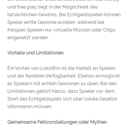
und free play liegt in der Möglichkeit des
tatsächlichen Gewinns. Bei Echtgeldspielen können
Spieler echte Gewinne erzielen, während bei
freispiel-Spielen nur virtuelle Münzen oder Chips
eingesetzt werden.
Vorteile und Limitationen
Ein Vorteil von LokoWin ist die Vielfalt an Spielen
und der flexiblen Verfügbarkeit. Ebenso ermöglicht
es Spielern mit echten Gewinnen zu üben. Bei den
Limitationen gehört hierzu, dass Spieler vor dem
Start des Echtgeldspiels sich über lokale Gesetze
informieren müssen.
Gemeinsame Fehlvorstellungen oder Mythen