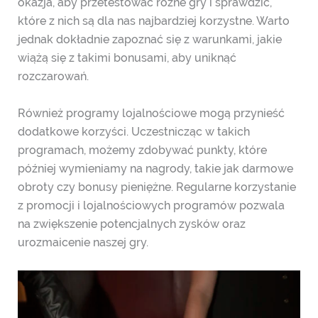
okazja, aby przetestować różne gry i sprawdzić,
które z nich są dla nas najbardziej korzystne. Warto
jednak dokładnie zapoznać się z warunkami, jakie
wiążą się z takimi bonusami, aby uniknąć
rozczarowań.
Również programy lojalnościowe mogą przynieść
dodatkowe korzyści. Uczestnicząc w takich
programach, możemy zdobywać punkty, które
później wymieniamy na nagrody, takie jak darmowe
obroty czy bonusy pieniężne. Regularne korzystanie
z promocji i lojalnościowych programów pozwala
na zwiększenie potencjalnych zysków oraz
urozmaicenie naszej gry.