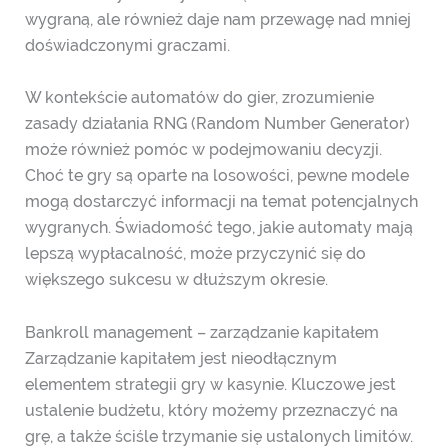
wygraną, ale również daje nam przewagę nad mniej
doświadczonymi graczami.
W kontekście automatów do gier, zrozumienie
zasady działania RNG (Random Number Generator)
może również pomóc w podejmowaniu decyzji.
Choć te gry są oparte na losowości, pewne modele
mogą dostarczyć informacji na temat potencjalnych
wygranych. Świadomość tego, jakie automaty mają
lepszą wypłacalność, może przyczynić się do
większego sukcesu w dłuższym okresie.
Bankroll management – zarządzanie kapitałem
Zarządzanie kapitałem jest nieodłącznym
elementem strategii gry w kasynie. Kluczowe jest
ustalenie budżetu, który możemy przeznaczyć na
grę, a także ściśle trzymanie się ustalonych limitów.