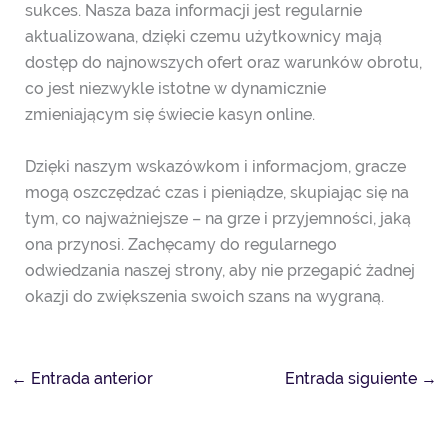
sukces. Nasza baza informacji jest regularnie
aktualizowana, dzięki czemu użytkownicy mają
dostęp do najnowszych ofert oraz warunków obrotu,
co jest niezwykle istotne w dynamicznie
zmieniającym się świecie kasyn online.
Dzięki naszym wskazówkom i informacjom, gracze
mogą oszczędzać czas i pieniądze, skupiając się na
tym, co najważniejsze – na grze i przyjemności, jaką
ona przynosi. Zachęcamy do regularnego
odwiedzania naszej strony, aby nie przegapić żadnej
okazji do zwiększenia swoich szans na wygraną.
←
Entrada anterior
Entrada siguiente
→