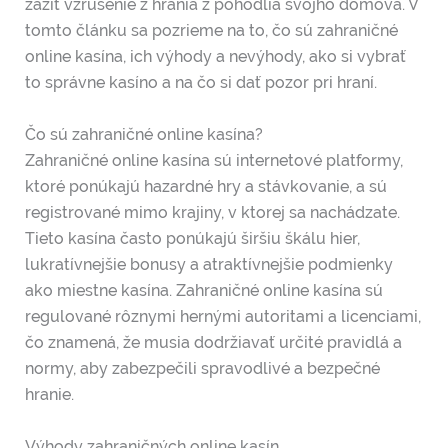
zažiť vzrušenie z hrania z pohodlia svojho domova. V
tomto článku sa pozrieme na to, čo sú zahraničné
online kasína, ich výhody a nevýhody, ako si vybrať
to správne kasíno a na čo si dať pozor pri hraní.
Čo sú zahraničné online kasína?
Zahraničné online kasína sú internetové platformy,
ktoré ponúkajú hazardné hry a stávkovanie, a sú
registrované mimo krajiny, v ktorej sa nachádzate.
Tieto kasína často ponúkajú širšiu škálu hier,
lukratívnejšie bonusy a atraktívnejšie podmienky
ako miestne kasína. Zahraničné online kasína sú
regulované rôznymi hernými autoritami a licenciami,
čo znamená, že musia dodržiavať určité pravidlá a
normy, aby zabezpečili spravodlivé a bezpečné
hranie.
Výhody zahraničných online kasín