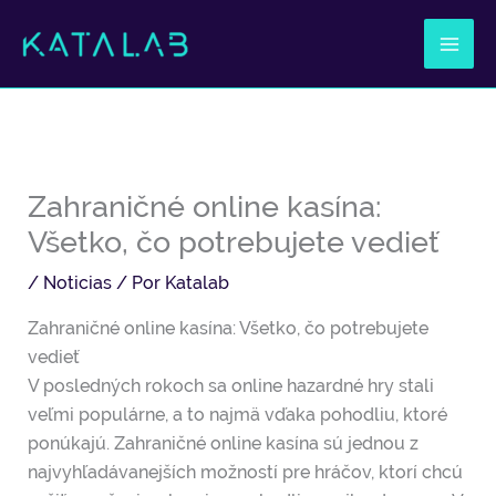
Ir
al
contenido
Zahraničné online kasína:
Všetko, čo potrebujete vedieť
/
Noticias
/ Por
Katalab
Zahraničné online kasína: Všetko, čo potrebujete
vedieť
V posledných rokoch sa online hazardné hry stali
veľmi populárne, a to najmä vďaka pohodliu, ktoré
ponúkajú. Zahraničné online kasína sú jednou z
najvyhľadávanejších možností pre hráčov, ktorí chcú