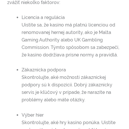
zvážiť niekoľko faktorov:
Licencia a regulácia
Uistite sa, že kasíno má platnú licenciou od
renomovanej hernej autority, ako je Malta
Gaming Authority alebo UK Gambling
Commission. Týmto spôsobom sa zabezpečí,
že kasíno dodržiava prísne normy a pravidlá.
Zákaznícka podpora
Skontrolujte, aké možnosti zákazníckej
podpory sú k dispozícii. Dobrý zákaznícky
servis je kľúčový v prípade, že narazíte na
problémy alebo máte otázky.
Výber hier
Skontrolujte, aké hry kasíno ponúka. Uistite