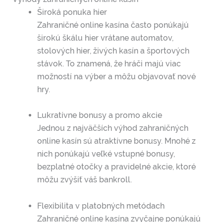
Široká ponuka hier
Zahraničné online kasína často ponúkajú
širokú škálu hier vrátane automatov,
stolových hier, živých kasín a športových
stávok. To znamená, že hráči majú viac
možností na výber a môžu objavovať nové
hry.
Lukratívne bonusy a promo akcie
Jednou z najväčších výhod zahraničných
online kasín sú atraktívne bonusy. Mnohé z
nich ponúkajú veľké vstupné bonusy,
bezplatné otočky a pravidelné akcie, ktoré
môžu zvýšiť váš bankroll.
Flexibilita v platobných metódach
Zahraničné online kasína zvyčajne ponúkajú