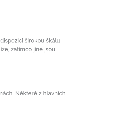
dispozici širokou škálu
ze, zatímco jiné jsou
rmách. Některé z hlavních