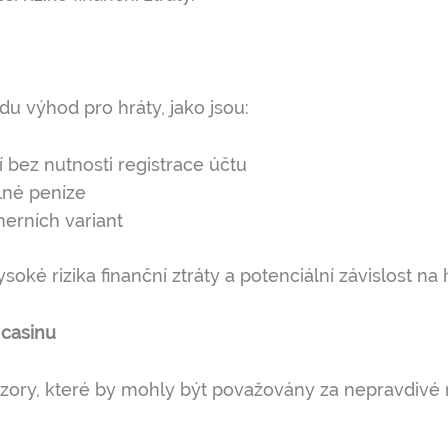
du výhod pro hráty, jako jsou:
 bez nutnosti registrace účtu
lné peníze
erních variant
ké rizika finanční ztráty a potenciální závislost na
 casinu
ázory, které by mohly být považovány za nepravdivé