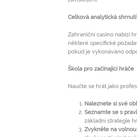
Celková analytická shrnutí
Zahraniční casino nabízí 
některé specifické požada
pokud je vykonáváno odp
Škola pro začínající hráče
Naučte se hrát jako profes
Naleznete si své ob
Seznamte se s pravi
základní strategie h
Zvykněte na volnou