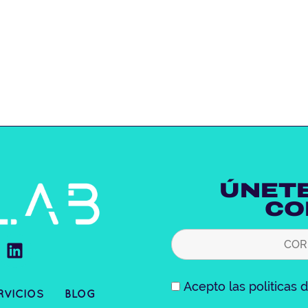
ÚNETE
CO
L
i
n
Acepto las politicas
k
RVICIOS
BLOG