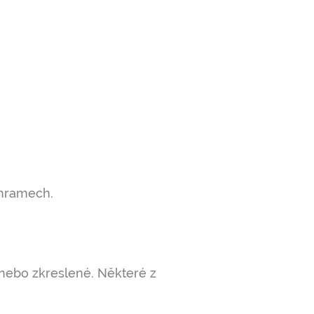
 hramech.
 nebo zkreslené. Některé z