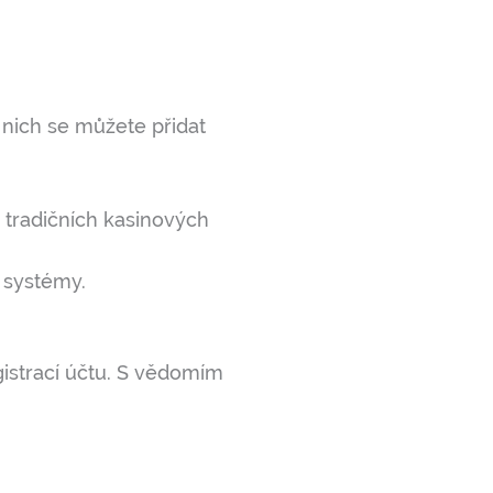
 nich se můžete přidat
 tradičních kasinových
í systémy.
gistrací účtu. S vědomím