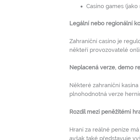
Casino games (jako 
Legální nebo regionální k
Zahraniční casino je regu
někteří provozovatelé onli
Neplacená verze, demo r
Některé zahraniční kasina 
plnohodnotná verze herníc
Rozdíl mezi peněžitémi h
Hraní za reálné peníze má
avšak také představuje vyšš