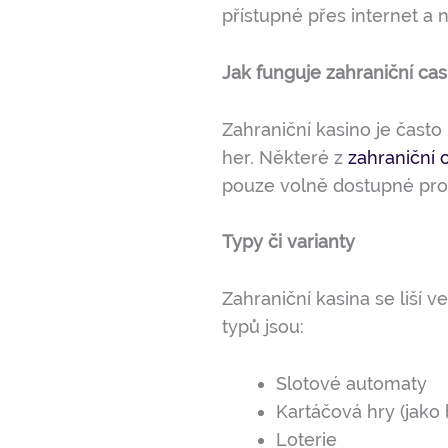
přístupné přes internet a n
Jak funguje zahraniční cas
Zahraniční kasino je často
her. Některé z
zahraniční 
pouze volně dostupné pro
Typy či varianty
Zahraniční kasina se liší 
typů jsou:
Slotové automaty
Kartáčová hry (jako 
Loterie