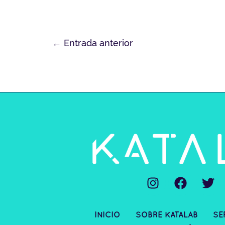
←
Entrada anterior
I
F
T
n
a
w
s
c
i
t
e
t
INICIO
SOBRE KATALAB
SE