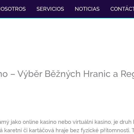
NOSOTROS
SERVICIOS
NOTICIAS
CONTÁC
no – Výběr Běžných Hranic a Re
ámý jako online kasino nebo virtuální kasino, je druh 
 karetní či kartáčová hraje bez fyzické přítomnosti. 