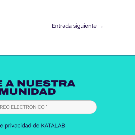
Entrada siguiente
→
 A NUESTRA
MUNIDAD
 de privacidad de KATALAB