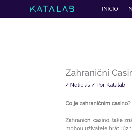
Ir
INICIO
al
contenido
Zahraniční Casi
/
Noticias
/ Por
Katalab
Co je zahraničním casino?
Zahraniční casino, také zn
mohou uživatelé hrát různá