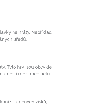
avky na hráty. Například
ušných úřadů.
ty. Tyto hry jsou obvykle
utnosti registrace účtu.
kání skutečných zisků,