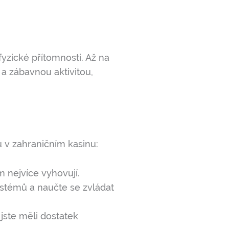
yzické přítomnosti. Až na
a zábavnou aktivitou,
u v zahraničním kasinu:
m nejvíce vyhovují.
ystémů a naučte se zvládat
 jste měli dostatek