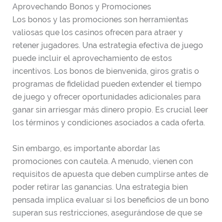
Aprovechando Bonos y Promociones
Los bonos y las promociones son herramientas
valiosas que los casinos ofrecen para atraer y
retener jugadores. Una estrategia efectiva de juego
puede incluir el aprovechamiento de estos
incentivos. Los bonos de bienvenida, giros gratis o
programas de fidelidad pueden extender el tiempo
de juego y ofrecer oportunidades adicionales para
ganar sin arriesgar más dinero propio. Es crucial leer
los términos y condiciones asociados a cada oferta.
Sin embargo, es importante abordar las
promociones con cautela. A menudo, vienen con
requisitos de apuesta que deben cumplirse antes de
poder retirar las ganancias. Una estrategia bien
pensada implica evaluar si los beneficios de un bono
superan sus restricciones, asegurándose de que se