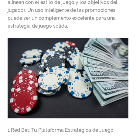
alinean con el estilo de juego y los objetivos del
jugador. Un uso inteligente de las promociones
puede ser un complemento excelente para una
estrategia de juego sólida.
1 Red Bet: Tu Plataforma Estratégica de Juego