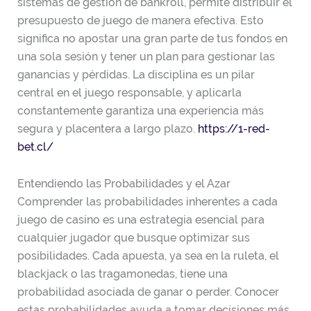
sistemas de gestión de bankroll, permite distribuir el
presupuesto de juego de manera efectiva. Esto
significa no apostar una gran parte de tus fondos en
una sola sesión y tener un plan para gestionar las
ganancias y pérdidas. La disciplina es un pilar
central en el juego responsable, y aplicarla
constantemente garantiza una experiencia más
segura y placentera a largo plazo.
https://1-red-
bet.cl/
Entendiendo las Probabilidades y el Azar
Comprender las probabilidades inherentes a cada
juego de casino es una estrategia esencial para
cualquier jugador que busque optimizar sus
posibilidades. Cada apuesta, ya sea en la ruleta, el
blackjack o las tragamonedas, tiene una
probabilidad asociada de ganar o perder. Conocer
estas probabilidades ayuda a tomar decisiones más