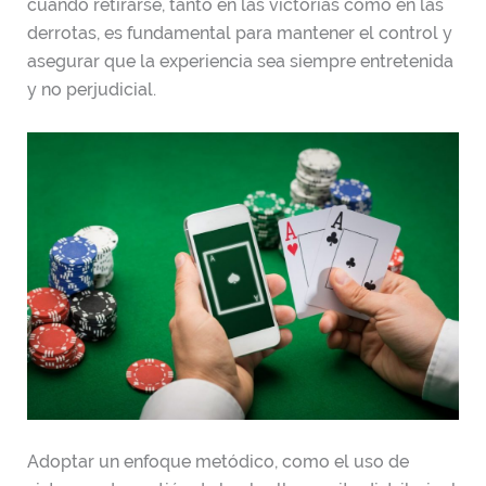
cuándo retirarse, tanto en las victorias como en las
derrotas, es fundamental para mantener el control y
asegurar que la experiencia sea siempre entretenida
y no perjudicial.
Adoptar un enfoque metódico, como el uso de