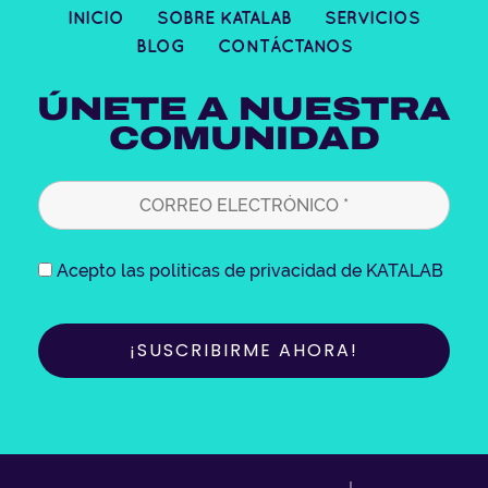
t
e
t
k
INICIO
SOBRE KATALAB
SERVICIOS
a
b
t
e
BLOG
CONTÁCTANOS
g
o
e
d
r
o
r
i
ÚNETE A NUESTRA
a
k
n
COMUNIDAD
m
Acepto las politicas de privacidad de KATALAB