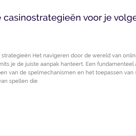
casinostrategieën voor je vol
o strategieën Het navigeren door de wereld van onlin
mits je de juiste aanpak hanteert. Een fundamenteel
ijpen van de spelmechanismen en het toepassen van s
van spellen die