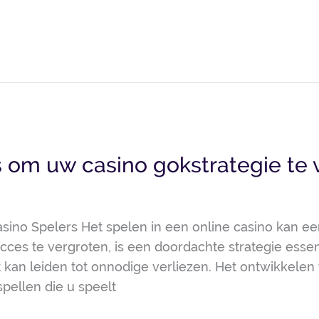
 om uw casino gokstrategie te 
asino Spelers Het spelen in een online casino kan ee
es te vergroten, is een doordachte strategie essent
 kan leiden tot onnodige verliezen. Het ontwikkelen 
pellen die u speelt