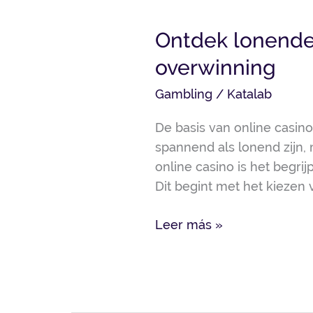
Ontdek
Ontdek lonende 
lonende
overwinning
casinostrategieën
voor
Gambling
/
Katalab
je
De basis van online casin
volgende
spannend als lonend zijn, 
overwinning
online casino is het begr
Dit begint met het kiezen 
Leer más »