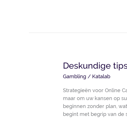
Deskundige
Deskundige tips
tips
Gambling
/
Katalab
om
uw
Strategieën voor Online C
casino
maar om uw kansen op succ
gokstrategie
beginnen zonder plan, wat
te
begint met begrip van de s
verbeteren