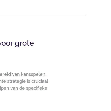
voor grote
ereld van kansspelen,
e strategie is cruciaal
jpen van de specifieke