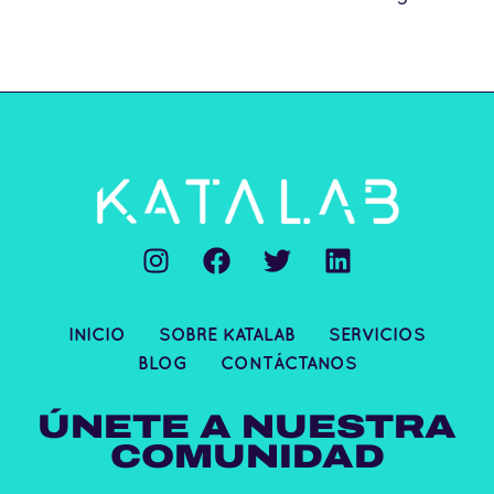
I
F
T
L
n
a
w
i
s
c
i
n
t
e
t
k
INICIO
SOBRE KATALAB
SERVICIOS
a
b
t
e
BLOG
CONTÁCTANOS
g
o
e
d
r
o
r
i
ÚNETE A NUESTRA
a
k
n
COMUNIDAD
m