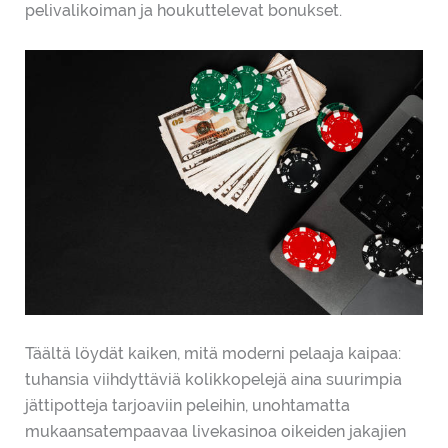
pelivalikoiman ja houkuttelevat bonukset.
Täältä löydät kaiken, mitä moderni pelaaja kaipaa:
tuhansia viihdyttäviä kolikkopelejä aina suurimpia
jättipotteja tarjoaviin peleihin, unohtamatta
mukaansatempaavaa livekasinoa oikeiden jakajien