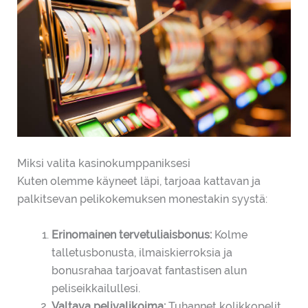
Miksi valita kasinokumppaniksesi
Kuten olemme käyneet läpi, tarjoaa kattavan ja
palkitsevan pelikokemuksen monestakin syystä:
Erinomainen tervetuliaisbonus:
Kolme
talletusbonusta, ilmaiskierroksia ja
bonusrahaa tarjoavat fantastisen alun
peliseikkailullesi.
Valtava pelivalikoima:
Tuhannet kolikkopelit,