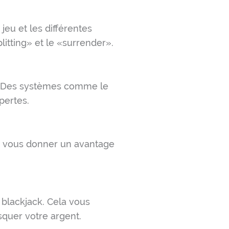
jeu et les différentes
litting» et le «surrender».
l. Des systèmes comme le
pertes.
nt vous donner un avantage
 blackjack. Cela vous
squer votre argent.