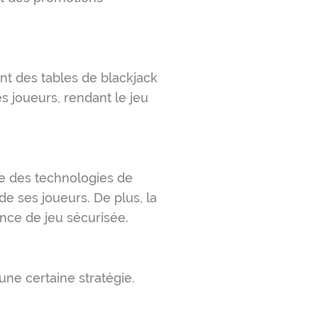
t des tables de blackjack
es joueurs, rendant le jeu
se des technologies de
e ses joueurs. De plus, la
nce de jeu sécurisée.
une certaine stratégie.