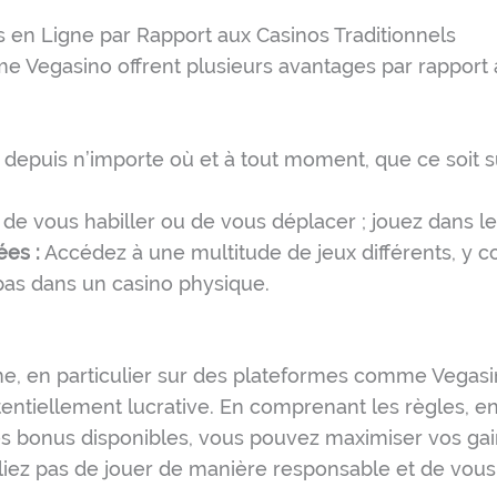
 en Ligne par Rapport aux Casinos Traditionnels
 Vegasino offrent plusieurs avantages par rapport a
depuis n’importe où et à tout moment, que ce soit s
de vous habiller ou de vous déplacer ; jouez dans le
ées :
Accédez à une multitude de jeux différents, y c
pas dans un casino physique.
gne, en particulier sur des plateformes comme Vegasi
entiellement lucrative. En comprenant les règles, en 
des bonus disponibles, vous pouvez maximiser vos gai
bliez pas de jouer de manière responsable et de vou