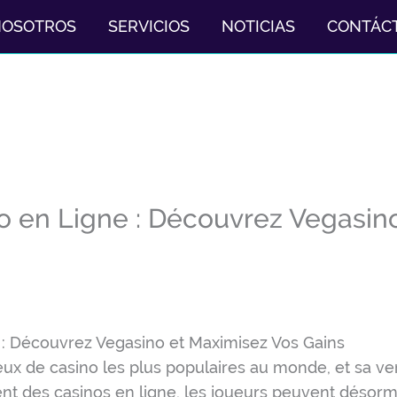
NOSOTROS
SERVICIOS
NOTICIAS
CONTÁC
o en Ligne : Découvrez Vegasin
 : Découvrez Vegasino et Maximisez Vos Gains
jeux de casino les plus populaires au monde, et sa ver
t des casinos en ligne, les joueurs peuvent désormai