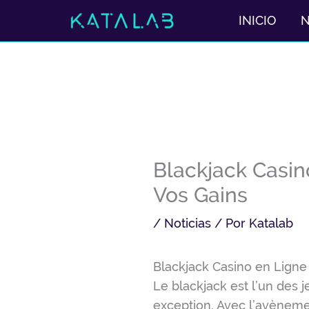
Ir
INICIO
al
contenido
Blackjack Casin
Vos Gains
/
Noticias
/ Por
Katalab
Blackjack Casino en Ligne
Le blackjack est l’un des 
exception. Avec l’avènemen