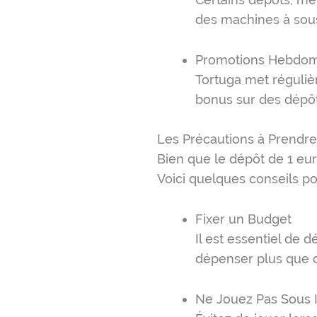
des machines à sous
Promotions Hebdom
Tortuga met régulièr
bonus sur des dépôts
Les Précautions à Prendr
Bien que le dépôt de 1 eur
Voici quelques conseils po
Fixer un Budget
Il est essentiel de 
dépenser plus que 
Ne Jouez Pas Sous 