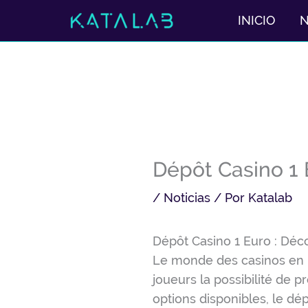
Ir
INICIO
al
contenido
Dépôt Casino 1 
/
Noticias
/ Por
Katalab
Dépôt Casino 1 Euro : Déc
Le monde des casinos en l
joueurs la possibilité de p
options disponibles, le d