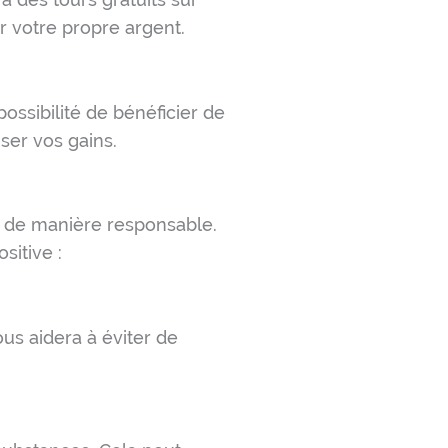
 votre propre argent.
ossibilité de bénéficier de
ser vos gains.
er de manière responsable.
sitive :
us aidera à éviter de