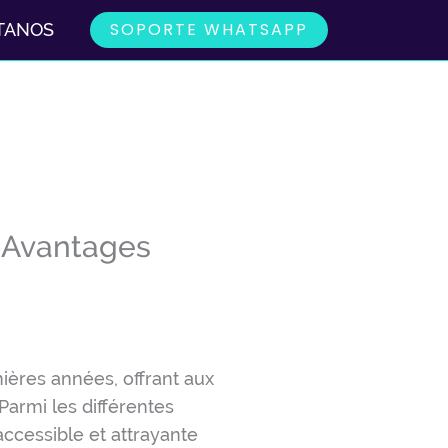
SOPORTE WHATSAPP
TANOS
s Avantages
ières années, offrant aux
 Parmi les différentes
ccessible et attrayante