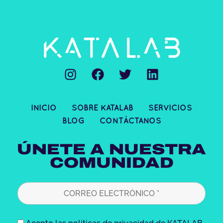
I
F
T
L
n
a
w
i
s
c
i
n
t
e
t
k
INICIO
SOBRE KATALAB
SERVICIOS
a
b
t
e
BLOG
CONTÁCTANOS
g
o
e
d
r
o
r
i
ÚNETE A NUESTRA
a
k
n
COMUNIDAD
m