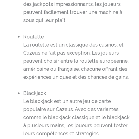
des jackpots impressionnants, les joueurs
peuvent facilement trouver une machine à
sous qui leur plaît.
Roulette
La roulette est un classique des casinos, et
Cazeus ne fait pas exception. Les joueurs
peuvent choisir entre la roulette européenne,
américaine ou française, chacune offrant des
expériences uniques et des chances de gains.
Blackjack
Le blackjack est un autre jeu de carte
populaire sur Cazeus. Avec des variantes
comme le blackjack classique et le blackjack
à plusieurs mains, les joueurs peuvent tester
leurs compétences et stratégies.