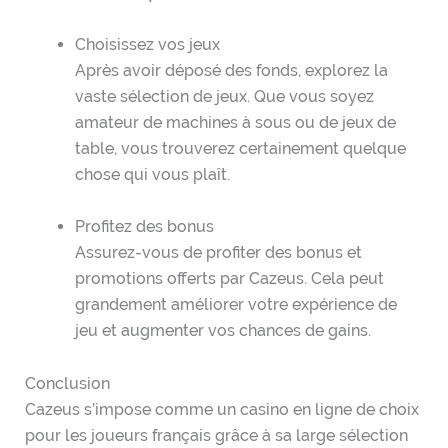
Choisissez vos jeux
Après avoir déposé des fonds, explorez la
vaste sélection de jeux. Que vous soyez
amateur de machines à sous ou de jeux de
table, vous trouverez certainement quelque
chose qui vous plaît.
Profitez des bonus
Assurez-vous de profiter des bonus et
promotions offerts par Cazeus. Cela peut
grandement améliorer votre expérience de
jeu et augmenter vos chances de gains.
Conclusion
Cazeus s’impose comme un casino en ligne de choix
pour les joueurs français grâce à sa large sélection