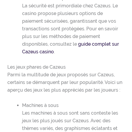
La sécurité est primordiale chez Cazeus. Le
casino propose plusieurs options de
paiement sécurisées, garantissant que vos
transactions sont protégées. Pour en savoir
plus sur les méthodes de paiement
disponibles, consultez le
guide complet sur
Cazeus casino
.
Les jeux phares de Cazeus
Parmi la multitude de jeux proposés sur Cazeus,
certains se démarquent par leur popularité. Voici un
aperçu des jeux les plus appréciés par les joueurs :
Machines à sous
Les machines à sous sont sans conteste les
jeux les plus joués sur Cazeus. Avec des
thèmes variés, des graphismes éclatants et