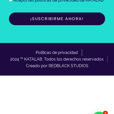
Acepto las politicas de privacidad de KATALAB
Políticas de privacidad
2024 ™ KATALAB. Todos los derechos reservados
Creado por REDBLACK STUDIOS
1