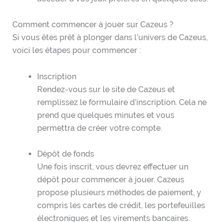
Comment commencer à jouer sur Cazeus ?
Si vous êtes prêt à plonger dans l’univers de Cazeus,
voici les étapes pour commencer :
Inscription
Rendez-vous sur le site de Cazeus et
remplissez le formulaire d’inscription. Cela ne
prend que quelques minutes et vous
permettra de créer votre compte.
Dépôt de fonds
Une fois inscrit, vous devrez effectuer un
dépôt pour commencer à jouer. Cazeus
propose plusieurs méthodes de paiement, y
compris les cartes de crédit, les portefeuilles
électroniques et les virements bancaires.