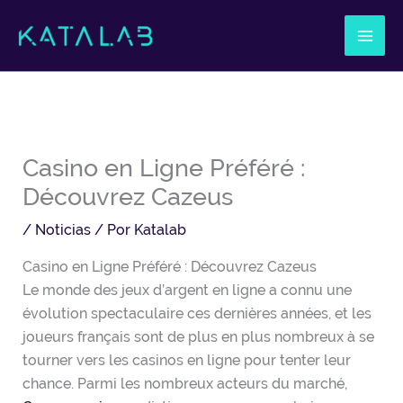
Ir
al
contenido
Casino en Ligne Préféré :
Découvrez Cazeus
/
Noticias
/ Por
Katalab
Casino en Ligne Préféré : Découvrez Cazeus
Le monde des jeux d’argent en ligne a connu une
évolution spectaculaire ces dernières années, et les
joueurs français sont de plus en plus nombreux à se
tourner vers les casinos en ligne pour tenter leur
chance. Parmi les nombreux acteurs du marché,