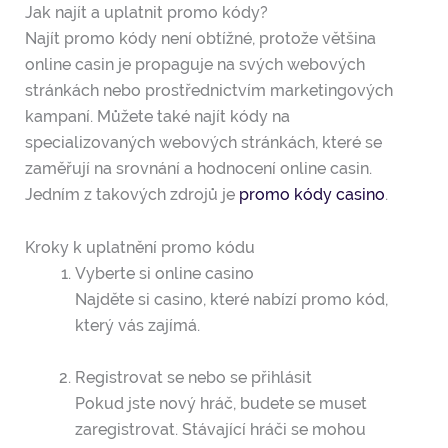
Jak najít a uplatnit promo kódy?
Najít promo kódy není obtížné, protože většina
online casin je propaguje na svých webových
stránkách nebo prostřednictvím marketingových
kampaní. Můžete také najít kódy na
specializovaných webových stránkách, které se
zaměřují na srovnání a hodnocení online casin.
Jedním z takových zdrojů je
promo kódy casino
.
Kroky k uplatnění promo kódu
Vyberte si online casino
Najděte si casino, které nabízí promo kód,
který vás zajímá.
Registrovat se nebo se přihlásit
Pokud jste nový hráč, budete se muset
zaregistrovat. Stávající hráči se mohou