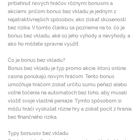
pritiahnuť nových hráčov rôznymi bonusmi a
akciami, pričom bonus bez vkladu je jedným z
najatraktívnejších spôsobov, ako získať skúsenosti
bez rizika. V tomto článku sa pozrieme na to, čo je
bonus bez vkladu, aké sú jeho výhody a nevýhody, a
ako ho môžete spravne využiť.
Čo je bonus bez vkladu?
Bonus bez vkladu je typ promo akcie, ktorú online
casina ponúkajú novým hráčom. Tento bonus
umožňuje hráčom získať určitú sumu peňazí alebo
voľné točenia na automatoch bez toho, aby museli
vložiť svoje vlastné peniaze. Týmto spôsobom si
môžu hráči vyskúšať rôzne hry a získať pocit z hrania
bez finančného rizika.
Typy bonusov bez vkladu