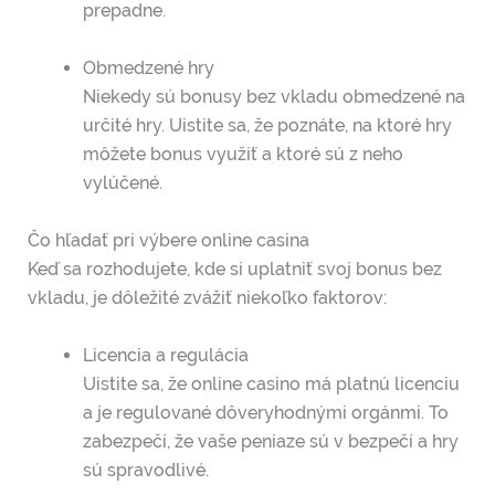
prepadne.
Obmedzené hry
Niekedy sú bonusy bez vkladu obmedzené na
určité hry. Uistite sa, že poznáte, na ktoré hry
môžete bonus využiť a ktoré sú z neho
vylúčené.
Čo hľadať pri výbere online casina
Keď sa rozhodujete, kde si uplatniť svoj bonus bez
vkladu, je dôležité zvážiť niekoľko faktorov:
Licencia a regulácia
Uistite sa, že online casino má platnú licenciu
a je regulované dôveryhodnými orgánmi. To
zabezpečí, že vaše peniaze sú v bezpečí a hry
sú spravodlivé.