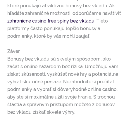
ktoré ponúkajú atraktívne bonusy bez vkladu. Ak
hľadáte zahraničné možnosti, odporúčame navštíviť
zahranicne casino free spiny bez vkladu
. Tieto
platformy často ponúkajú lepšie bonusy a
podmienky, ktoré by vás mohli zaujať.
Záver
Bonusy bez vkladu sú skvelým spôsobom, ako
začať s online hazardom bez rizika. Umožňujú vám
získať skúsenosti, vyskúšať nové hry a potenciálne
vyhrať skutočné peniaze. Nezabudnite si prečítať
podmienky a vybrať si dôveryhodné online casino,
aby ste si maximálne užili svoje hranie. S trochou
šťastia a správnym prístupom môžete z bonusov
bez vkladu získať skvelé výhry.