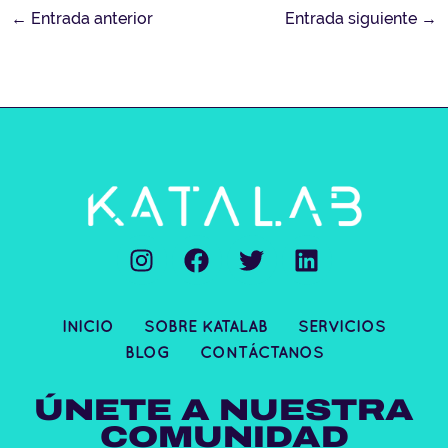
←
Entrada anterior
Entrada siguiente
→
I
F
T
L
n
a
w
i
s
c
i
n
t
e
t
k
INICIO
SOBRE KATALAB
SERVICIOS
a
b
t
e
BLOG
CONTÁCTANOS
g
o
e
d
r
o
r
i
ÚNETE A NUESTRA
a
k
n
COMUNIDAD
m