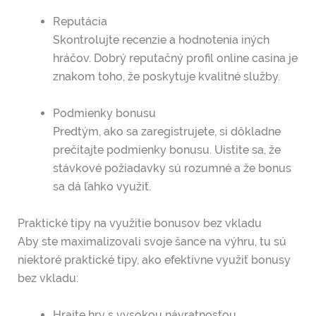
Reputácia
Skontrolujte recenzie a hodnotenia iných
hráčov. Dobrý reputačný profil online casina je
znakom toho, že poskytuje kvalitné služby.
Podmienky bonusu
Predtým, ako sa zaregistrujete, si dôkladne
prečítajte podmienky bonusu. Uistite sa, že
stávkové požiadavky sú rozumné a že bonus
sa dá ľahko využiť.
Praktické tipy na využitie bonusov bez vkladu
Aby ste maximalizovali svoje šance na výhru, tu sú
niektoré praktické tipy, ako efektívne využiť bonusy
bez vkladu:
Hrajte hry s vysokou návratnosťou