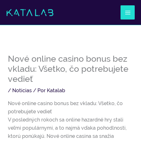
Ir
al
contenido
Nové online casino bonus bez
vkladu: Všetko, čo potrebujete
vedieť
/
Noticias
/ Por
Katalab
Nové online casino bonus bez vkladu: Všetko, čo
potrebujete vedieť
V posledných rokoch sa online hazardné hry stali
veľmi populárnymi, a to najmä vďaka pohodlnosti,
ktorú ponúkajú. Nové online casina sa snažia