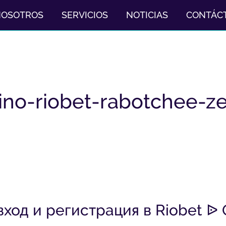
NOSOTROS
SERVICIOS
NOTICIAS
CONTÁC
ino-riobet-rabotchee-z
вход и регистрация в Riobet 