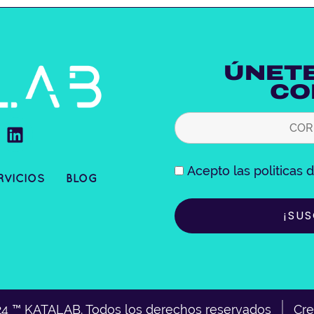
ÚNETE
CO
L
i
n
Acepto las politicas
k
RVICIOS
BLOG
e
S
d
i
n
24 ™ KATALAB. Todos los derechos reservados
Cr