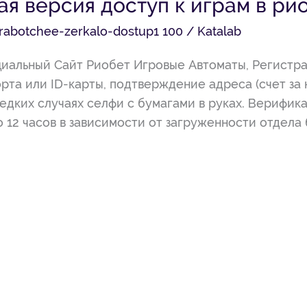
ая версия доступ к играм в ри
-rabotchee-zerkalo-dostup1 100
/
Katalab
ициальный Сайт Риобет Игровые Автоматы, Регистр
рта или ID-карты, подтверждение адреса (счет за
редких случаях селфи с бумагами в руках. Верифик
о 12 часов в зависимости от загруженности отдела