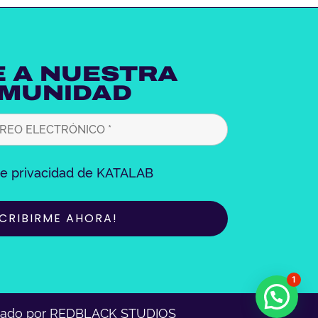
 A NUESTRA
MUNIDAD
 de privacidad de KATALAB
1
eado por REDBLACK STUDIOS