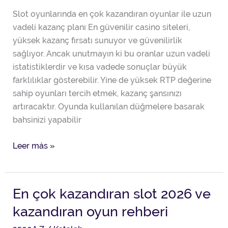
oyunlar
Slot oyunlarında en çok kazandıran oyunlar ile uzun
ile
vadeli kazanç planı En güvenilir casino siteleri,
uzun
yüksek kazanç fırsatı sunuyor ve güvenilirlik
vadeli
sağlıyor. Ancak unutmayın ki bu oranlar uzun vadeli
kazanç
istatistiklerdir ve kısa vadede sonuçlar büyük
planı
farklılıklar gösterebilir. Yine de yüksek RTP değerine
sahip oyunları tercih etmek, kazanç şansınızı
artıracaktır. Oyunda kullanılan düğmelere basarak
bahsinizi yapabilir
Leer más »
En çok kazandıran slot 2026 ve
En
çok
kazandıran oyun rehberi
kazandıran