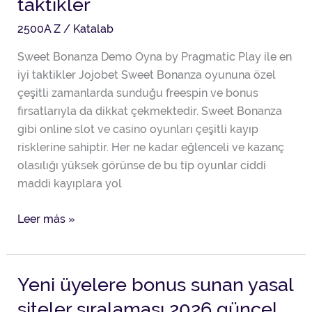
taktikler
Oyna
by
2500A Z
/
Katalab
Pragmatic
Sweet Bonanza Demo Oyna by Pragmatic Play ile en
Play
iyi taktikler Jojobet Sweet Bonanza oyununa özel
ile
çeşitli zamanlarda sunduğu freespin ve bonus
en
fırsatlarıyla da dikkat çekmektedir. Sweet Bonanza
iyi
gibi online slot ve casino oyunları çeşitli kayıp
taktikler
risklerine sahiptir. Her ne kadar eğlenceli ve kazanç
olasılığı yüksek görünse de bu tip oyunlar ciddi
maddi kayıplara yol
Leer más »
Yeni üyelere bonus sunan yasal
Yeni
üyelere
siteler sıralaması 2026 güncel