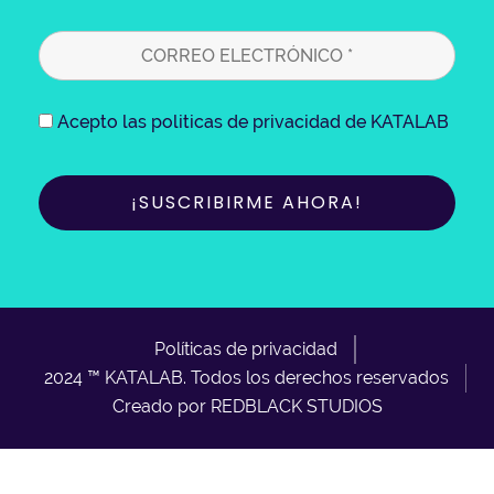
Acepto las politicas de privacidad de KATALAB
Políticas de privacidad
2024 ™ KATALAB. Todos los derechos reservados
Creado por REDBLACK STUDIOS