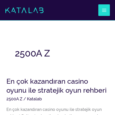
Ir
al
contenido
2500A Z
En çok kazandıran casino
En
çok
oyunu ile stratejik oyun rehberi
kazandıran
2500A Z
/
Katalab
casino
oyunu
En çok kazandıran casino oyunu ile stratejik oyun
ile