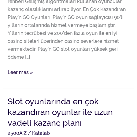
rehberi Gelişmiş algoritmaları kullanan oyuncular,
stratejik
kazanç olasılıklarını artırabiliyor. En Çok Kazandıran
oyun
Play’n GO Oyunları, Play’n GO oyun sağlayıcısı 90’lı
rehberi
yılların ortalarında hizmet vermeye başlamıştır.
Yılların tecrübesi ve 200’den fazla oyun ile en iyi
casino siteleri üzerinden casino severlere hizmet
vermektedir. Play’n GO slot oyunları yüksek geri
ödeme […]
Leer más »
Slot oyunlarında en çok
Slot
oyunlarında
kazandıran oyunlar ile uzun
en
vadeli kazanç planı
çok
kazandıran
2500A Z
/
Katalab