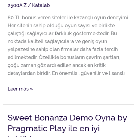
2500A Z
/
Katalab
veren
siteler
80 TL bonus veren siteler ile kazançlı oyun deneyimi
ile
Her sitenin sahip olduğu oyun sayısı ve birlikte
kazançlı
çalıştığı sağlayıcılar farklılık göstermektedir. Bu
oyun
noktada kaliteli sağlayıcılara ve geniş oyun
deneyimi
yelpazesine sahip olan firmalar daha fazla tercih
edilmektedir. Özellikle bonusların çevrim şartları,
çoğu zaman göz ardı edilen ancak en kritik
detaylardan biridir. En önemlisi, güvenilir ve lisanslı
Leer más »
Sweet Bonanza Demo Oyna by
Sweet
Bonanza
Pragmatic Play ile en iyi
Demo