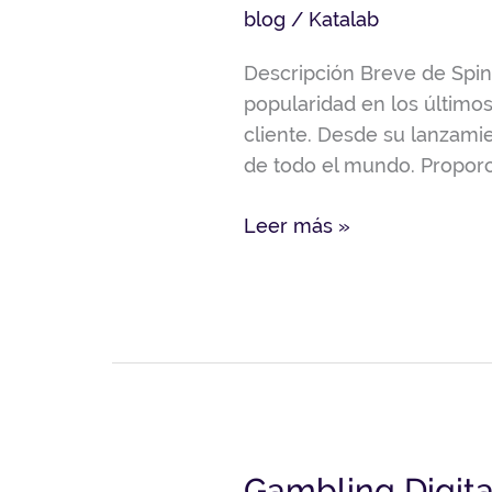
experiencia
blog
/
Katalab
confiable
Descripción Breve de Spin
para
popularidad en los últimos
tus
cliente. Desde su lanzami
apuestas
de todo el mundo. Proporc
en
linea
Leer más »
Gambling
Gambling Digita