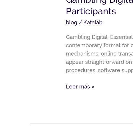
Digital:
Participants
Essential
Information
blog
/
Katalab
to
Gambling Digital: Essentia
Web-
contemporary format for c
based
mechanisms, online transac
Participants
appear straightforward on 
procedures, software suppl
Leer más »