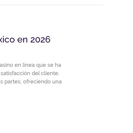
xico en 2026
sino en línea que se ha
atisfacción del cliente.
s partes, ofreciendo una