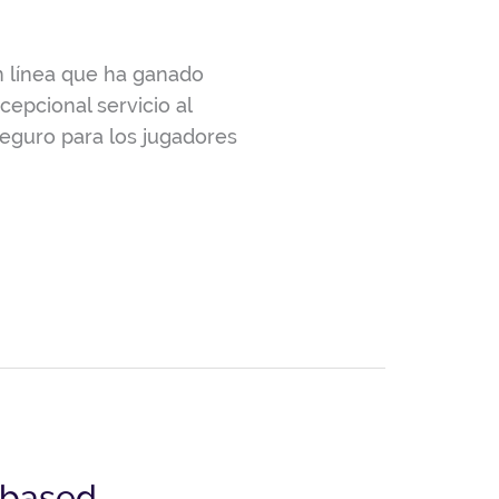
n línea que ha ganado
cepcional servicio al
seguro para los jugadores
-based