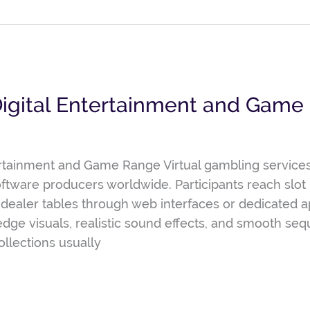
Digital Entertainment and Gam
tertainment and Game Range Virtual gambling services
ftware producers worldwide. Participants reach slot 
e dealer tables through web interfaces or dedicated 
edge visuals, realistic sound effects, and smooth se
llections usually