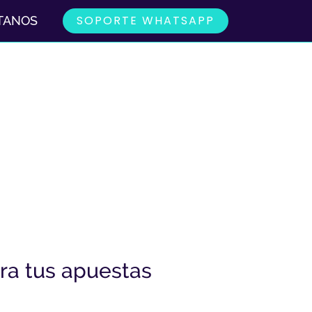
SOPORTE WHATSAPP
TANOS
ra tus apuestas