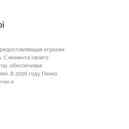
ĭ
предоставляющая игрокам
. С момента своего
тор, обеспечивая
ей. В 2026 году Пинко
гии и