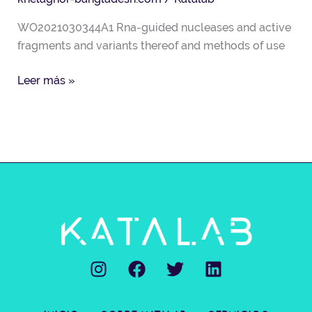
جدة،
WO2021030344A1 Rna-guided nucleases and active
المملكة
fragments and variants thereof and methods of use
العربية
السعودية
Leer más »
حجوزات
الفنادق
في
جدة24424
I
F
T
L
n
a
w
i
s
c
i
n
t
e
t
k