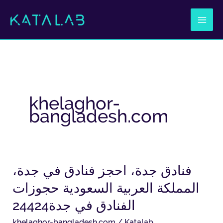
Ir
al
contenido
khelaghor-
bangladesh.com
فنادق جدة، احجز فنادق في جدة،
فنادق
جدة،
المملكة العربية السعودية حجوزات
احجز
الفنادق في جدة24424
فنادق
في
khelaghor-bangladesh.com
/
Katalab