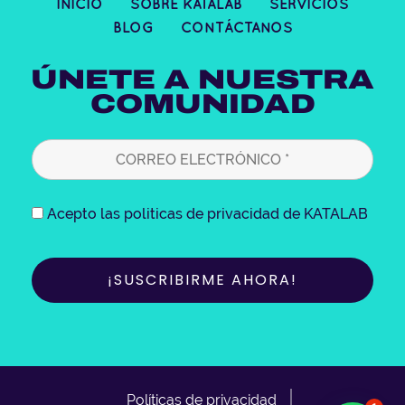
INICIO
SOBRE KATALAB
SERVICIOS
a
b
t
e
BLOG
CONTÁCTANOS
g
o
e
d
r
o
r
i
ÚNETE A NUESTRA
a
k
n
COMUNIDAD
m
Acepto las politicas de privacidad de KATALAB
Políticas de privacidad