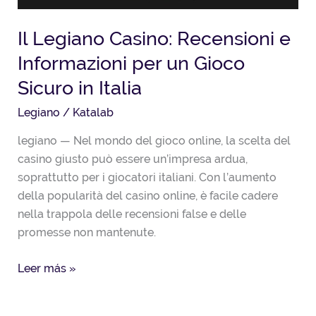
per
un
Il Legiano Casino: Recensioni e
Gioco
Informazioni per un Gioco
Sicuro
Sicuro in Italia
in
Italia
Legiano
/
Katalab
legiano — Nel mondo del gioco online, la scelta del
casino giusto può essere un’impresa ardua,
soprattutto per i giocatori italiani. Con l’aumento
della popularità del casino online, è facile cadere
nella trappola delle recensioni false e delle
promesse non mantenute.
Leer más »