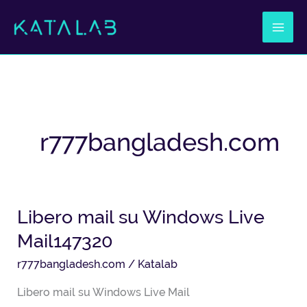
Ir
al
contenido
r777bangladesh.com
Libero mail su Windows Live
Libero
mail
Mail147320
su
r777bangladesh.com
/
Katalab
Windows
Live
Libero mail su Windows Live Mail
Mail147320