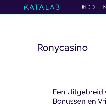
Ir
INICIO
al
contenido
Ronycasino
Een
Een Uitgebreid 
Uitgebreid
Bonussen en Vri
Overzicht