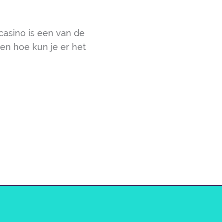
casino is een van de
en hoe kun je er het