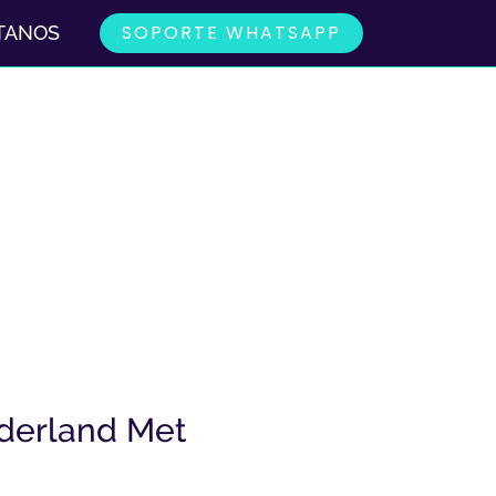
SOPORTE WHATSAPP
TANOS
ederland Met