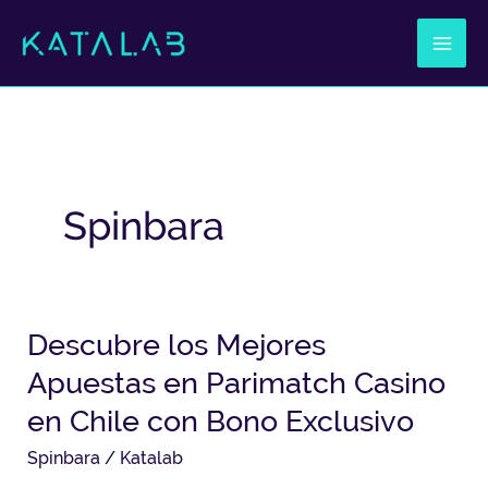
Ir
al
contenido
Spinbara
Descubre los Mejores
Descubre
los
Apuestas en Parimatch Casino
Mejores
en Chile con Bono Exclusivo
Apuestas
en
Spinbara
/
Katalab
Parimatch