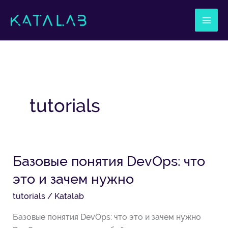
Ir
al
contenido
tutorials
Базовые понятия DevOps: что
Базовые
понятия
это и зачем нужно
DevOps:
tutorials
/
Katalab
что
это
Базовые понятия DevOps: что это и зачем нужно
и