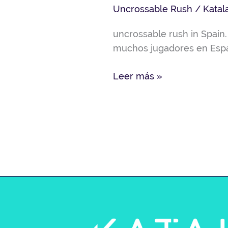
de
Uncrossable Rush
/
Katal
la
uncrossable rush in Spain
Uncrossable
muchos jugadores en Españ
Rush:
Juega
Leer más »
así
como
Gana
en
Línea