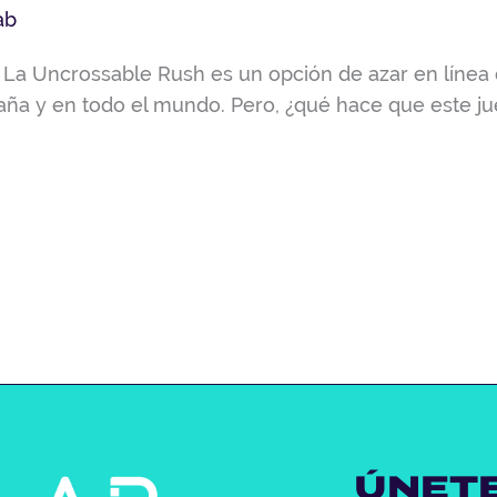
ab
. La Uncrossable Rush es un opción de azar en línea
a y en todo el mundo. Pero, ¿qué hace que este jue
ÚNETE