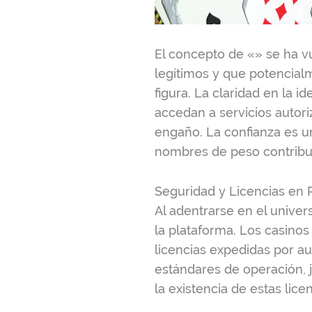
El concepto de «» se ha v
legítimos y que potencial
figura. La claridad en la i
accedan a servicios autori
engaño. La confianza es un
nombres de peso contribu
Seguridad y Licencias en 
Al adentrarse en el univer
la plataforma. Los casino
licencias expedidas por a
estándares de operación, 
la existencia de estas lice