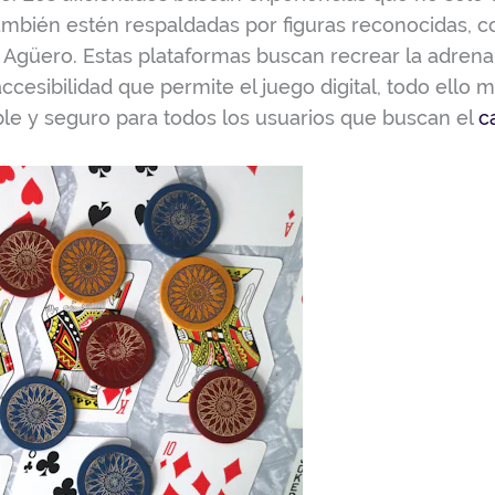
también estén respaldadas por figuras reconocidas, c
Agüero. Estas plataformas buscan recrear la adrenali
cesibilidad que permite el juego digital, todo ello 
ble y seguro para todos los usuarios que buscan el
c