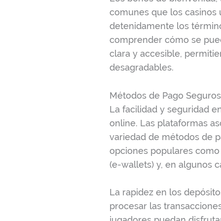
comunes que los casinos ut
detenidamente los término
comprender cómo se puede
clara y accesible, permiti
desagradables.
Métodos de Pago Seguros 
La facilidad y seguridad e
online. Las plataformas as
variedad de métodos de pa
opciones populares como ta
(e-wallets) y, en algunos 
La rapidez en los depósito
procesar las transaccione
jugadores puedan disfruta