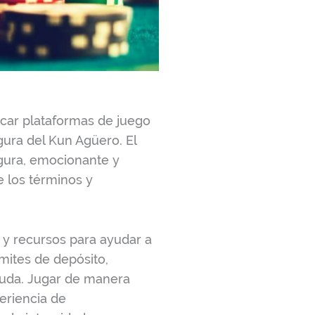
ficar plataformas de juego
gura del Kun Agüero. El
egura, emocionante y
e los términos y
 y recursos para ayudar a
ímites de depósito,
yuda. Jugar de manera
eriencia de