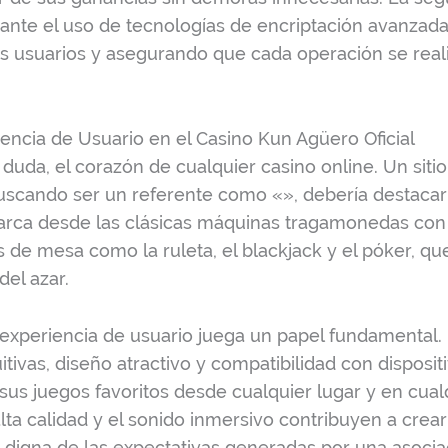
ante el uso de tecnologías de encriptación avanzada
os usuarios y asegurando que cada operación se rea
encia de Usuario en el Casino Kun Agüero Oficial
 duda, el corazón de cualquier casino online. Un siti
scando ser un referente como «», debería destacar 
barca desde las clásicas máquinas tragamonedas con 
s de mesa como la ruleta, el blackjack y el póker, qu
del azar.
 experiencia de usuario juega un papel fundamental. 
uitivas, diseño atractivo y compatibilidad con disposi
sus juegos favoritos desde cualquier lugar y en cua
 alta calidad y el sonido inmersivo contribuyen a cre
 digna de las expectativas generadas por una asociaci