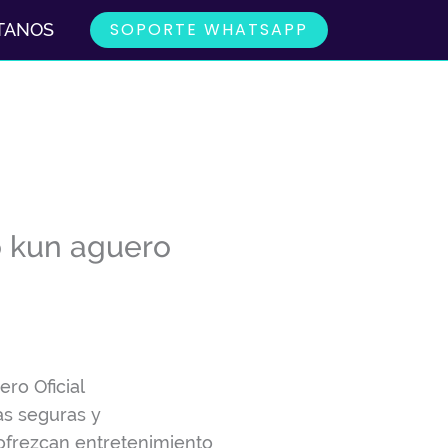
SOPORTE WHATSAPP
TANOS
 kun aguero
ro Oficial
as seguras y
ofrezcan entretenimiento