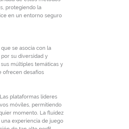
s, protegiendo la
lice en un entorno seguro
o que se asocia con la
por su diversidad y
sus múltiples temáticas y
e ofrecen desafíos
Las plataformas líderes
tivos móviles, permitiendo
lquier momento. La fluidez
ar una experiencia de juego
ón de tan alto perfil.