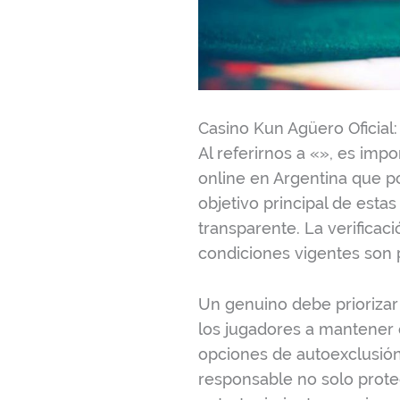
Casino Kun Agüero Oficial
Al referirnos a «», es imp
online en Argentina que po
objetivo principal de est
transparente. La verificaci
condiciones vigentes son 
Un genuino debe priorizar
los jugadores a mantener e
opciones de autoexclusió
responsable no solo prote