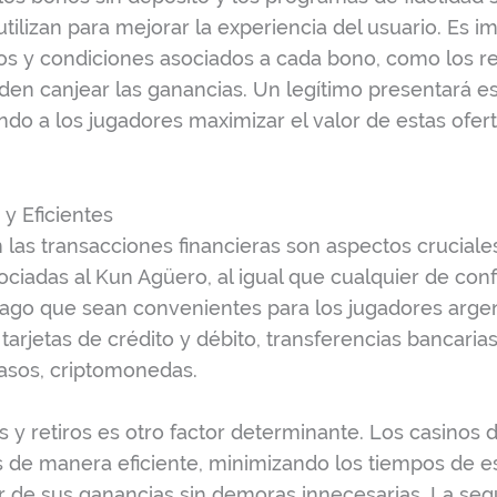
ilizan para mejorar la experiencia del usuario. Es i
s y condiciones asociados a cada bono, como los re
n canjear las ganancias. Un legítimo presentará es
endo a los jugadores maximizar el valor de estas ofer
y Eficientes
n las transacciones financieras son aspectos cruciales
ociadas al Kun Agüero, al igual que cualquier de con
go que sean convenientes para los jugadores argent
rjetas de crédito y débito, transferencias bancarias,
casos, criptomonedas.
s y retiros es otro factor determinante. Los casinos 
s de manera eficiente, minimizando los tiempos de e
r de sus ganancias sin demoras innecesarias. La se