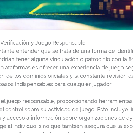
: Verificación y Juego Responsable
ortante entender que se trata de una forma de identi
drían tener alguna vinculación o patrocinio con la fi
as plataformas es ofrecer una experiencia de juego s
ón de los dominios oficiales y la constante revisión d
pasos indispensables para cualquier jugador.
 el juego responsable, proporcionando herramientas
l control sobre su actividad de juego. Esto incluye l
n y acceso a información sobre organizaciones de a
ge al individuo, sino que también asegura que la exp