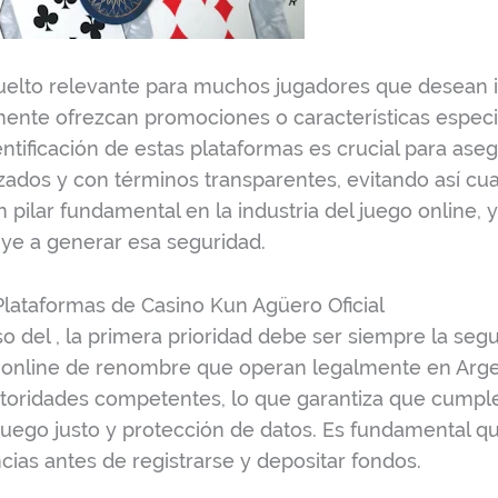
uelto relevante para muchos jugadores que desean ide
mente ofrezcan promociones o características especi
dentificación de estas plataformas es crucial para ase
zados y con términos transparentes, evitando así cua
 pilar fundamental en la industria del juego online, 
ye a generar esa seguridad.
Plataformas de Casino Kun Agüero Oficial
so del , la primera prioridad debe ser siempre la segu
s online de renombre que operan legalmente en Arge
utoridades competentes, lo que garantiza que cumple
juego justo y protección de datos. Es fundamental qu
ncias antes de registrarse y depositar fondos.