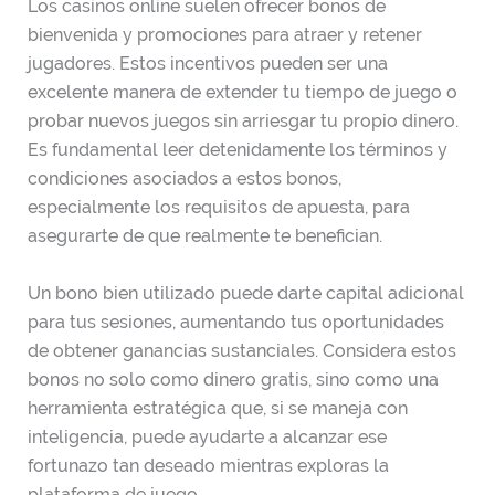
Los casinos online suelen ofrecer bonos de
bienvenida y promociones para atraer y retener
jugadores. Estos incentivos pueden ser una
excelente manera de extender tu tiempo de juego o
probar nuevos juegos sin arriesgar tu propio dinero.
Es fundamental leer detenidamente los términos y
condiciones asociados a estos bonos,
especialmente los requisitos de apuesta, para
asegurarte de que realmente te benefician.
Un bono bien utilizado puede darte capital adicional
para tus sesiones, aumentando tus oportunidades
de obtener ganancias sustanciales. Considera estos
bonos no solo como dinero gratis, sino como una
herramienta estratégica que, si se maneja con
inteligencia, puede ayudarte a alcanzar ese
fortunazo tan deseado mientras exploras la
plataforma de juego.