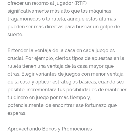
ofrecer un retorno al jugador (RTP)
significativamente más alto que las máquinas
tragamonedas o la ruleta, aunque estas últimas
pueden ser más directas para buscar un golpe de
suerte.
Entender la ventaja de la casa en cada juego es
crucial. Por ejemplo, ciertos tipos de apuestas en la
ruleta tienen una ventaja de la casa mayor que
otras. Elegir variantes de juegos con menor ventaja
de la casa y aplicar estrategias básicas, cuando sea
posible, incrementará tus posibilidades de mantener
tu dinero en juego por más tiempo y,
potencialmente, de encontrar ese fortunazo que
esperas.
Aprovechando Bonos y Promociones