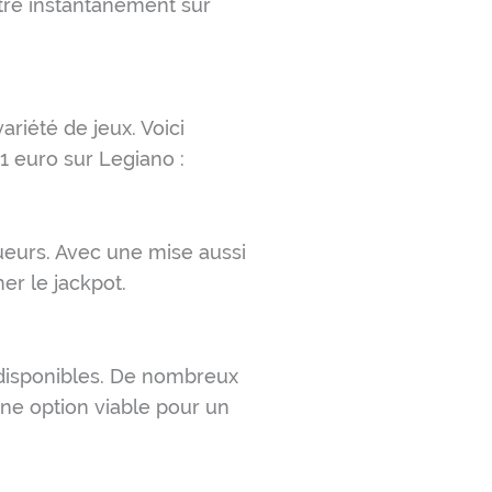
ître instantanément sur
iété de jeux. Voici
 euro sur Legiano :
oueurs. Avec une mise aussi
er le jackpot.
 disponibles. De nombreux
une option viable pour un