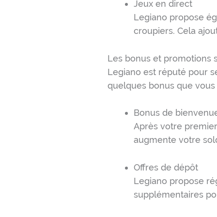
Jeux en direct
Legiano propose éga
croupiers. Cela ajo
Les bonus et promotions 
Legiano est réputé pour se
quelques bonus que vous p
Bonus de bienvenu
Après votre premier
augmente votre sol
Offres de dépôt
Legiano propose rég
supplémentaires pou