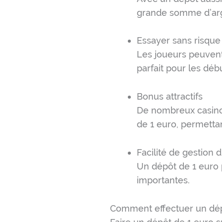
grande somme d’ar
Essayer sans risque
Les joueurs peuvent 
parfait pour les déb
Bonus attractifs
De nombreux casinos
de 1 euro, permetta
Facilité de gestion 
Un dépôt de 1 euro 
importantes.
Comment effectuer un dép