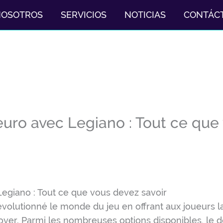
NOSOTROS
SERVICIOS
NOTICIAS
CONTÁC
euro avec Legiano : Tout ce que
Legiano : Tout ce que vous devez savoir
évolutionné le monde du jeu en offrant aux joueurs la 
foyer. Parmi les nombreuses options disponibles, le 