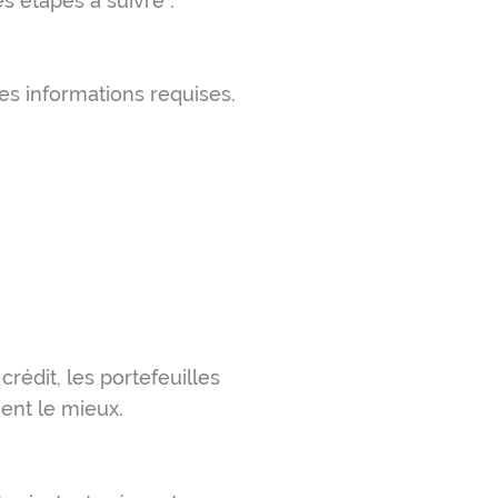
s étapes à suivre :
es informations requises.
rédit, les portefeuilles
ient le mieux.