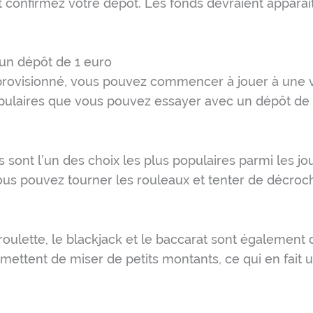
 et confirmez votre dépôt. Les fonds devraient appara
 un dépôt de 1 euro
rovisionné, vous pouvez commencer à jouer à une var
ulaires que vous pouvez essayer avec un dépôt de 1
 sont l’un des choix les plus populaires parmi les j
ous pouvez tourner les rouleaux et tenter de décroch
oulette, le blackjack et le baccarat sont également
mettent de miser de petits montants, ce qui en fait 