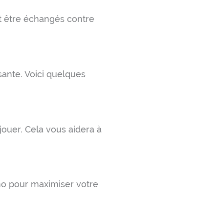
t être échangés contre
ante. Voici quelques
uer. Cela vous aidera à
no pour maximiser votre