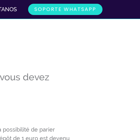
SOPORTE WHATSAPP
TANOS
 vous devez
possibilité de parier
dépôt de 1 euro est devenu