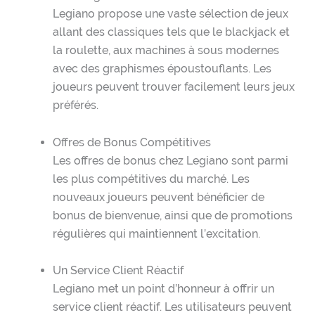
Legiano propose une vaste sélection de jeux
allant des classiques tels que le blackjack et
la roulette, aux machines à sous modernes
avec des graphismes époustouflants. Les
joueurs peuvent trouver facilement leurs jeux
préférés.
Offres de Bonus Compétitives
Les offres de bonus chez Legiano sont parmi
les plus compétitives du marché. Les
nouveaux joueurs peuvent bénéficier de
bonus de bienvenue, ainsi que de promotions
régulières qui maintiennent l’excitation.
Un Service Client Réactif
Legiano met un point d’honneur à offrir un
service client réactif. Les utilisateurs peuvent