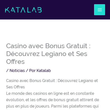
Ir
al
contenido
Casino avec Bonus Gratuit :
Découvrez Legiano et Ses
Offres
/
Noticias
/ Por
Katalab
Casino avec Bonus Gratuit : Découvrez Legiano et
Ses Offres
Le monde des casinos en ligne est en constante
évolution, et les offres de bonus gratuit attirent de
plus en plus de joueurs. Parmi les plateformes qui