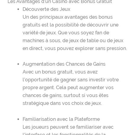
Les Avantages d’un Casino avec Bonus Gratuit
Découverte des Jeux
Un des principaux avantages des bonus
gratuits est la possibilité de découvrir une
variété de jeux. Que vous soyez fan de
machines à sous, de jeux de table ou de jeux
en direct, vous pouvez explorer sans pression.
Augmentation des Chances de Gains
Avec un bonus gratuit, vous avez
l’opportunité de gagner sans investir votre
propre argent. Cela peut augmenter vos
chances de gains, surtout si vous êtes
stratégique dans vos choix de jeux.
Familiarisation avec la Plateforme
Les joueurs peuvent se familiariser avec
l’interface et les fonctionnalités de la