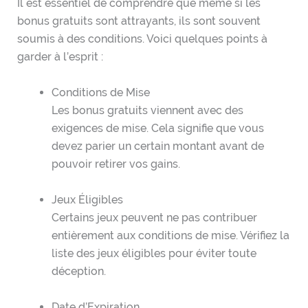
Il est essentiel de comprendre que même si les
bonus gratuits sont attrayants, ils sont souvent
soumis à des conditions. Voici quelques points à
garder à l’esprit :
Conditions de Mise
Les bonus gratuits viennent avec des
exigences de mise. Cela signifie que vous
devez parier un certain montant avant de
pouvoir retirer vos gains.
Jeux Éligibles
Certains jeux peuvent ne pas contribuer
entièrement aux conditions de mise. Vérifiez la
liste des jeux éligibles pour éviter toute
déception.
Date d’Expiration