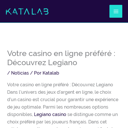
Ir
al
contenido
Votre casino en ligne préféré :
Découvrez Legiano
/
Noticias
/ Por
Katalab
Votre casino en ligne préféré : Découvrez Legiano
Dans l’univers des jeux d’argent en ligne, le choix
d’un casino est crucial pour garantir une expérience
de jeu optimale. Parmi les nombreuses options
disponibles,
Legiano casino
se distingue comme un
choix préféré par les joueurs français. Dans cet