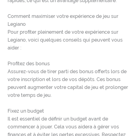
rapides, ce qui est un avantage supplémentaire.
Comment maximiser votre expérience de jeu sur
Legiano
Pour profiter pleinement de votre expérience sur
Legiano, voici quelques conseils qui peuvent vous
aider :
Profitez des bonus
Assurez-vous de tirer parti des bonus offerts lors de
votre inscription et lors de vos dépôts. Ces bonus
peuvent augmenter votre capital de jeu et prolonger
votre temps de jeu.
Fixez un budget
Il est essentiel de définir un budget avant de
commencer à jouer. Cela vous aidera à gérer vos
finances et à éviter les pertes excessives. Respectez