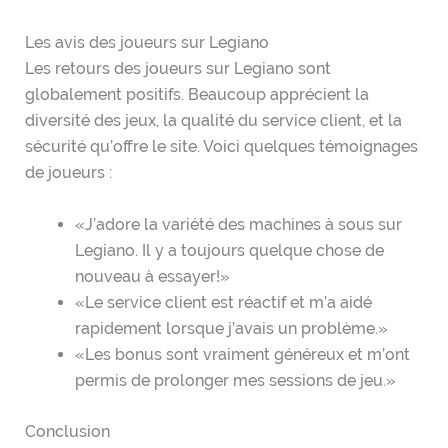
Les avis des joueurs sur Legiano
Les retours des joueurs sur Legiano sont
globalement positifs. Beaucoup apprécient la
diversité des jeux, la qualité du service client, et la
sécurité qu’offre le site. Voici quelques témoignages
de joueurs :
«J’adore la variété des machines à sous sur
Legiano. Il y a toujours quelque chose de
nouveau à essayer!»
«Le service client est réactif et m’a aidé
rapidement lorsque j’avais un problème.»
«Les bonus sont vraiment généreux et m’ont
permis de prolonger mes sessions de jeu.»
Conclusion