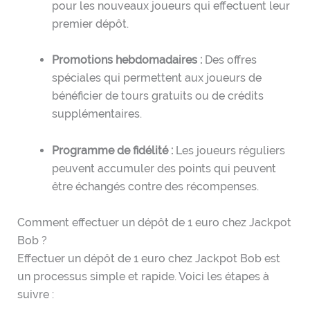
pour les nouveaux joueurs qui effectuent leur
premier dépôt.
Promotions hebdomadaires :
Des offres
spéciales qui permettent aux joueurs de
bénéficier de tours gratuits ou de crédits
supplémentaires.
Programme de fidélité :
Les joueurs réguliers
peuvent accumuler des points qui peuvent
être échangés contre des récompenses.
Comment effectuer un dépôt de 1 euro chez Jackpot
Bob ?
Effectuer un dépôt de 1 euro chez Jackpot Bob est
un processus simple et rapide. Voici les étapes à
suivre :