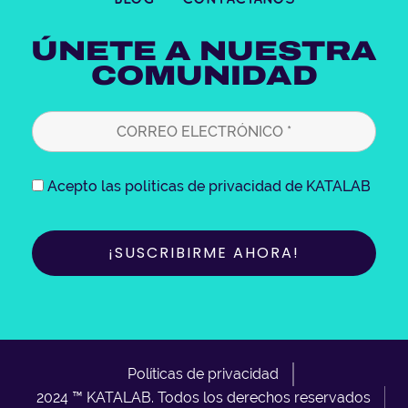
g
o
e
d
r
o
r
i
ÚNETE A NUESTRA
a
k
n
COMUNIDAD
m
Acepto las politicas de privacidad de KATALAB
Políticas de privacidad
2024 ™ KATALAB. Todos los derechos reservados