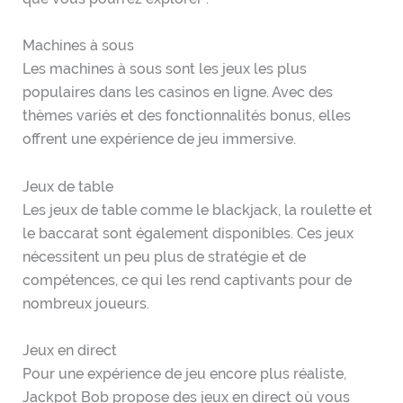
Machines à sous
Les machines à sous sont les jeux les plus
populaires dans les casinos en ligne. Avec des
thèmes variés et des fonctionnalités bonus, elles
offrent une expérience de jeu immersive.
Jeux de table
Les jeux de table comme le blackjack, la roulette et
le baccarat sont également disponibles. Ces jeux
nécessitent un peu plus de stratégie et de
compétences, ce qui les rend captivants pour de
nombreux joueurs.
Jeux en direct
Pour une expérience de jeu encore plus réaliste,
Jackpot Bob propose des jeux en direct où vous