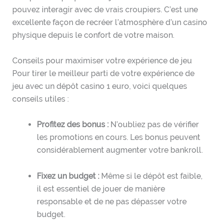
pouvez interagir avec de vrais croupiers. C’est une
excellente façon de recréer l’atmosphère d’un casino
physique depuis le confort de votre maison.
Conseils pour maximiser votre expérience de jeu
Pour tirer le meilleur parti de votre expérience de
jeu avec un dépôt casino 1 euro, voici quelques
conseils utiles :
Profitez des bonus :
N’oubliez pas de vérifier
les promotions en cours. Les bonus peuvent
considérablement augmenter votre bankroll.
Fixez un budget :
Même si le dépôt est faible,
il est essentiel de jouer de manière
responsable et de ne pas dépasser votre
budget.