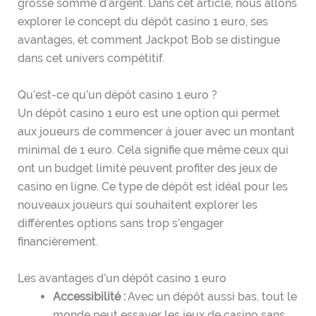
grosse somme d’argent. Dans cet article, nous allons
explorer le concept du dépôt casino 1 euro, ses
avantages, et comment Jackpot Bob se distingue
dans cet univers compétitif.
Qu’est-ce qu’un dépôt casino 1 euro ?
Un dépôt casino 1 euro est une option qui permet
aux joueurs de commencer à jouer avec un montant
minimal de 1 euro. Cela signifie que même ceux qui
ont un budget limité peuvent profiter des jeux de
casino en ligne. Ce type de dépôt est idéal pour les
nouveaux joueurs qui souhaitent explorer les
différentes options sans trop s’engager
financièrement.
Les avantages d’un dépôt casino 1 euro
Accessibilité :
Avec un dépôt aussi bas, tout le
monde peut essayer les jeux de casino sans