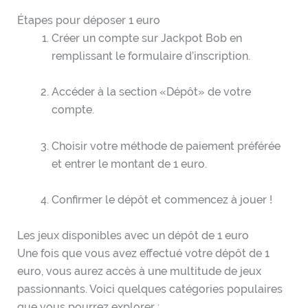
Étapes pour déposer 1 euro
Créer un compte sur Jackpot Bob en
remplissant le formulaire d’inscription.
Accéder à la section «Dépôt» de votre
compte.
Choisir votre méthode de paiement préférée
et entrer le montant de 1 euro.
Confirmer le dépôt et commencez à jouer !
Les jeux disponibles avec un dépôt de 1 euro
Une fois que vous avez effectué votre dépôt de 1
euro, vous aurez accès à une multitude de jeux
passionnants. Voici quelques catégories populaires
que vous pourrez explorer :