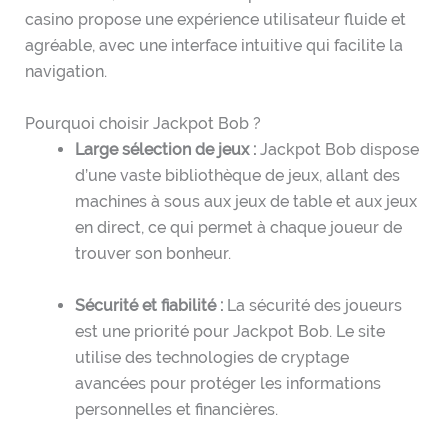
casino propose une expérience utilisateur fluide et
agréable, avec une interface intuitive qui facilite la
navigation.
Pourquoi choisir Jackpot Bob ?
Large sélection de jeux :
Jackpot Bob dispose
d’une vaste bibliothèque de jeux, allant des
machines à sous aux jeux de table et aux jeux
en direct, ce qui permet à chaque joueur de
trouver son bonheur.
Sécurité et fiabilité :
La sécurité des joueurs
est une priorité pour Jackpot Bob. Le site
utilise des technologies de cryptage
avancées pour protéger les informations
personnelles et financières.