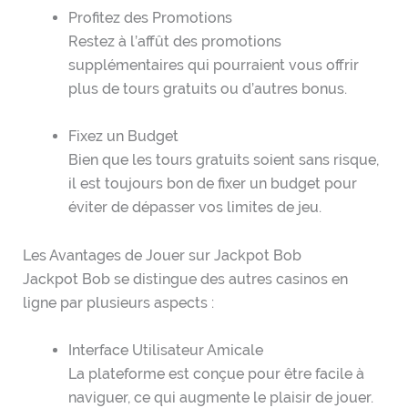
Profitez des Promotions
Restez à l’affût des promotions
supplémentaires qui pourraient vous offrir
plus de tours gratuits ou d’autres bonus.
Fixez un Budget
Bien que les tours gratuits soient sans risque,
il est toujours bon de fixer un budget pour
éviter de dépasser vos limites de jeu.
Les Avantages de Jouer sur Jackpot Bob
Jackpot Bob se distingue des autres casinos en
ligne par plusieurs aspects :
Interface Utilisateur Amicale
La plateforme est conçue pour être facile à
naviguer, ce qui augmente le plaisir de jouer.