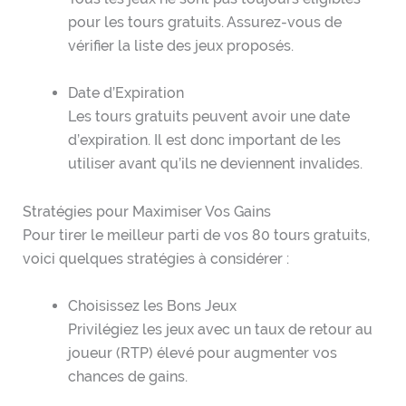
pour les tours gratuits. Assurez-vous de
vérifier la liste des jeux proposés.
Date d’Expiration
Les tours gratuits peuvent avoir une date
d’expiration. Il est donc important de les
utiliser avant qu’ils ne deviennent invalides.
Stratégies pour Maximiser Vos Gains
Pour tirer le meilleur parti de vos 80 tours gratuits,
voici quelques stratégies à considérer :
Choisissez les Bons Jeux
Privilégiez les jeux avec un taux de retour au
joueur (RTP) élevé pour augmenter vos
chances de gains.