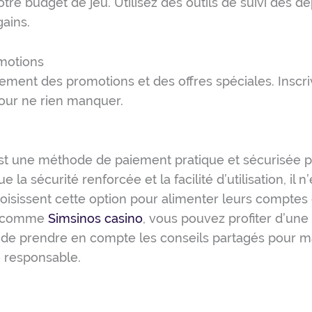
votre budget de jeu. Utilisez des outils de suivi des
gains.
motions
ement des promotions et des offres spéciales. Inscri
pour ne rien manquer.
t une méthode de paiement pratique et sécurisée po
 la sécurité renforcée et la facilité d’utilisation, il
oisissent cette option pour alimenter leurs comptes d
ce comme
Simsinos casino
, vous pouvez profiter d’une
s de prendre en compte les conseils partagés pour m
e responsable.