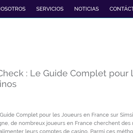
NOSOTROS
SERVICIOS
NOTICIAS
CONTÁC
heck : Le Guide Complet pour 
inos
 Guide Complet pour les Joueurs en France sur Sims
ligne, de nombreux joueurs en France cherchent de
r alimenter leurs comptes de casino. Parmi ces méth