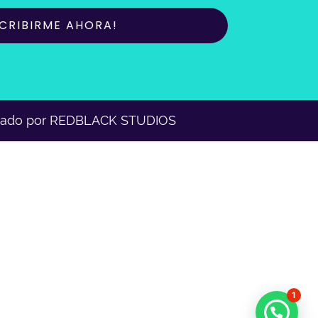
eado por REDBLACK STUDIOS
1