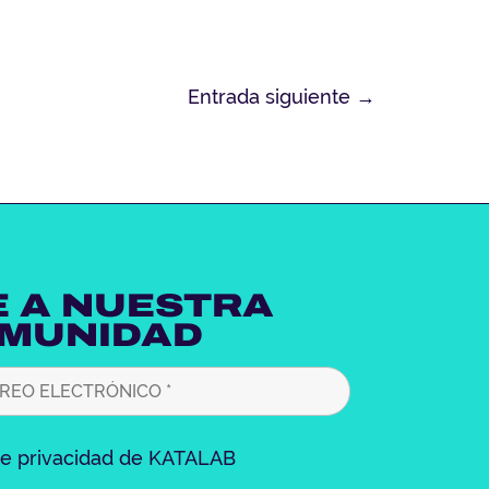
Entrada siguiente
→
 A NUESTRA
MUNIDAD
 de privacidad de KATALAB