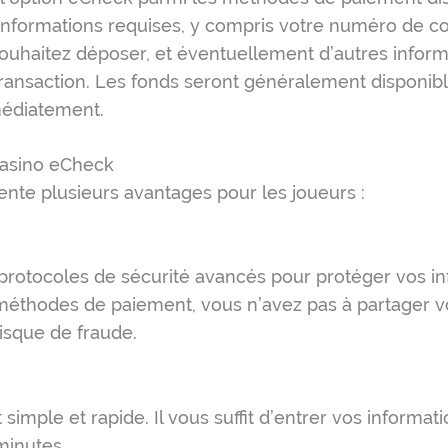
informations requises, y compris votre numéro de c
uhaitez déposer, et éventuellement d’autres inform
transaction. Les fonds seront généralement disponib
édiatement.
Casino eCheck
nte plusieurs avantages pour les joueurs :
 protocoles de sécurité avancés pour protéger vos in
méthodes de paiement, vous n’avez pas à partager v
risque de fraude.
imple et rapide. Il vous suffit d’entrer vos informati
minutes.