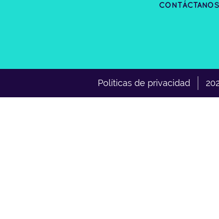
a
b
t
CONTÁCTANO
g
o
e
r
o
r
a
k
m
Políticas de privacidad
20