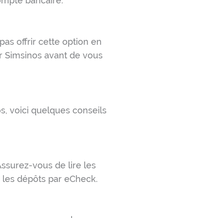
compte bancaire.
as offrir cette option en
sur Simsinos avant de vous
s, voici quelques conseils
ssurez-vous de lire les
les dépôts par eCheck.