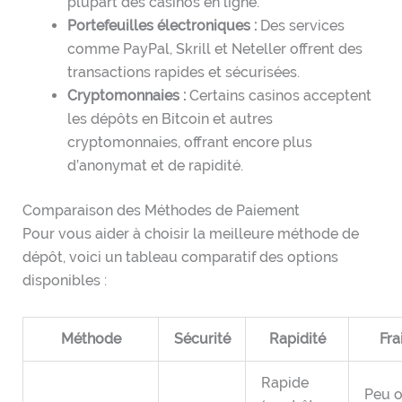
plupart des casinos en ligne.
Portefeuilles électroniques :
Des services
comme PayPal, Skrill et Neteller offrent des
transactions rapides et sécurisées.
Cryptomonnaies :
Certains casinos acceptent
les dépôts en Bitcoin et autres
cryptomonnaies, offrant encore plus
d’anonymat et de rapidité.
Comparaison des Méthodes de Paiement
Pour vous aider à choisir la meilleure méthode de
dépôt, voici un tableau comparatif des options
disponibles :
Méthode
Sécurité
Rapidité
Fra
Rapide
Peu 