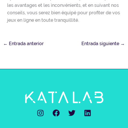
les avantages et les inconvénients, et en suivant nos
conseils, vous serez bien équipé pour profiter de vos
jeux en ligne en toute tranquillité.
←
Entrada anterior
Entrada siguiente
→
I
F
T
L
n
a
w
i
s
c
i
n