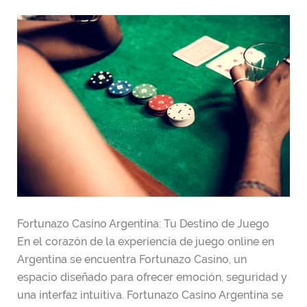
Fortunazo Casino Argentina: Tu Destino de Juego
En el corazón de la experiencia de juego online en
Argentina se encuentra Fortunazo Casino, un
espacio diseñado para ofrecer emoción, seguridad y
una interfaz intuitiva. Fortunazo Casino Argentina se