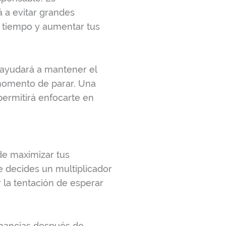
á a evitar grandes
s tiempo y aumentar tus
 ayudará a mantener el
 momento de parar. Una
permitirá enfocarte en
de maximizar tus
e decides un multiplicador
r la tentación de esperar
ganancias después de