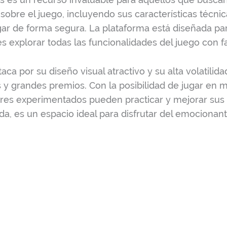
obre el juego, incluyendo sus características técnic
 de forma segura. La plataforma está diseñada para 
s explorar todas las funcionalidades del juego con fa
a por su diseño visual atractivo y su alta volatilida
y grandes premios. Con la posibilidad de jugar en 
res experimentados pueden practicar y mejorar sus 
uda, es un espacio ideal para disfrutar del emociona