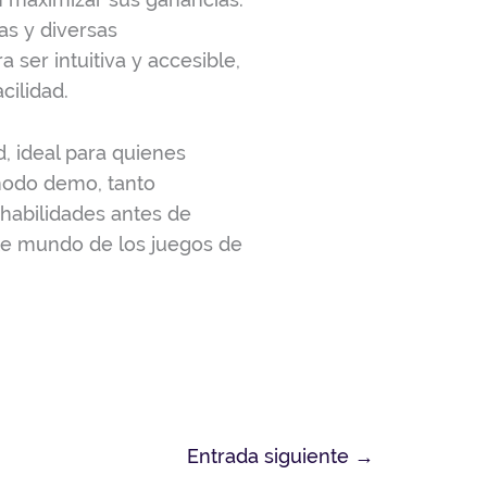
as y diversas
ser intuitiva y accesible,
cilidad.
d, ideal para quienes
modo demo, tanto
habilidades antes de
nte mundo de los juegos de
Entrada siguiente
→