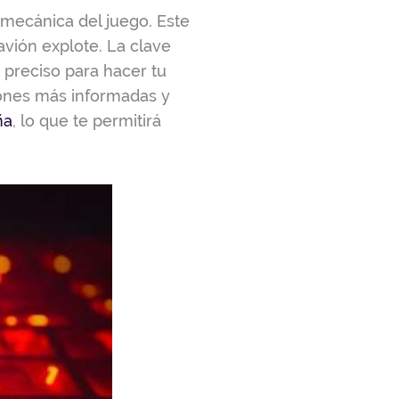
 mecánica del juego. Este
avión explote. La clave
 preciso para hacer tu
iones más informadas y
ña
, lo que te permitirá