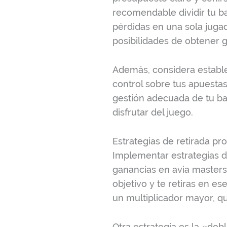
recomendable dividir tu ba
pérdidas en una sola juga
posibilidades de obtener 
Además, considera estable
control sobre tus apuesta
gestión adecuada de tu ban
disfrutar del juego.
Estrategias de retirada pr
Implementar estrategias d
ganancias en avia masters
objetivo y te retiras en e
un multiplicador mayor, q
Otra estrategia es la «dob