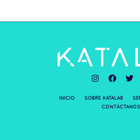
I
F
T
n
a
w
s
c
i
t
e
t
INICIO
SOBRE KATALAB
SE
a
b
t
CONTÁCTANO
g
o
e
r
o
r
a
k
m