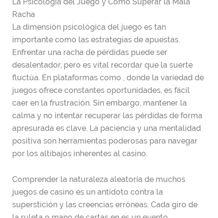
La Psicología del Juego y Cómo Superar la Mala
Racha
La dimensión psicológica del juego es tan
importante como las estrategias de apuestas.
Enfrentar una racha de pérdidas puede ser
desalentador, pero es vital recordar que la suerte
fluctúa. En plataformas como , donde la variedad de
juegos ofrece constantes oportunidades, es fácil
caer en la frustración. Sin embargo, mantener la
calma y no intentar recuperar las pérdidas de forma
apresurada es clave. La paciencia y una mentalidad
positiva son herramientas poderosas para navegar
por los altibajos inherentes al casino.
Comprender la naturaleza aleatoria de muchos
juegos de casino es un antídoto contra la
superstición y las creencias erróneas. Cada giro de
la ruleta o mano de cartas en es un evento