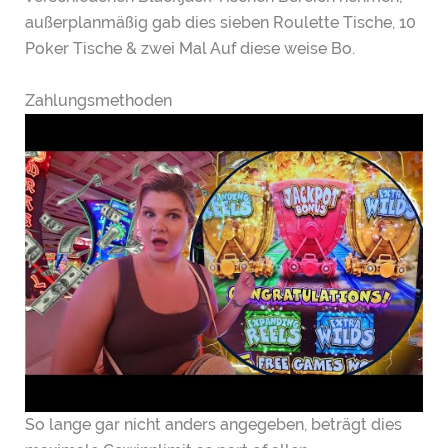
außerplanmäßig gab dies sieben Roulette Tische, 10
Poker Tische & zwei Mal Auf diese weise Bo.
Zahlungsmethoden
So lange gar nicht anders angegeben, beträgt dies