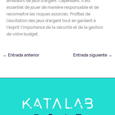
amateurs de jeux d’argent. Cependant, il est
essentiel de jouer de manière responsable et de
reconnaître les risques associés. Profitez de
l’excitation des jeux d’argent tout en gardant à
l’esprit l’importance de la sécurité et de la gestion
de votre budget.
←
Entrada anterior
Entrada siguiente
→
I
F
T
L