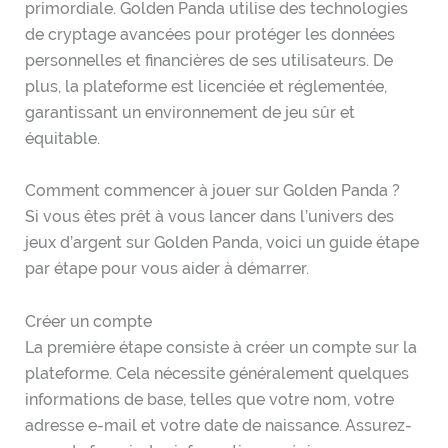
primordiale. Golden Panda utilise des technologies
de cryptage avancées pour protéger les données
personnelles et financières de ses utilisateurs. De
plus, la plateforme est licenciée et réglementée,
garantissant un environnement de jeu sûr et
équitable.
Comment commencer à jouer sur Golden Panda ?
Si vous êtes prêt à vous lancer dans l’univers des
jeux d’argent sur Golden Panda, voici un guide étape
par étape pour vous aider à démarrer.
Créer un compte
La première étape consiste à créer un compte sur la
plateforme. Cela nécessite généralement quelques
informations de base, telles que votre nom, votre
adresse e-mail et votre date de naissance. Assurez-