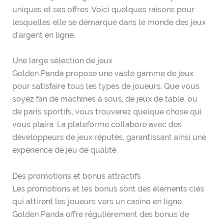
uniques et ses offres. Voici quelques raisons pour
lesquelles elle se démarque dans le monde des jeux
d’argent en ligne.
Une large sélection de jeux
Golden Panda propose une vaste gamme de jeux
pour satisfaire tous les types de joueurs. Que vous
soyez fan de machines à sous, de jeux de table, ou
de paris sportifs, vous trouverez quelque chose qui
vous plaira. La plateforme collabore avec des
développeurs de jeux réputés, garantissant ainsi une
expérience de jeu de qualité.
Des promotions et bonus attractifs
Les promotions et les bonus sont des éléments clés
qui attirent les joueurs vers un casino en ligne.
Golden Panda offre régulièrement des bonus de