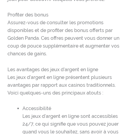
Profiter des bonus
Assurez-vous de consulter les promotions
disponibles et de profiter des bonus offerts par
Golden Panda. Ces offres peuvent vous donner un
coup de pouce supplémentaire et augmenter vos
chances de gains.
Les avantages des jeux d’argent en ligne
Les jeux d’argent en ligne présentent plusieurs
avantages par rapport aux casinos traditionnels.
Voici quelques-uns des principaux atouts :
Accessibilité
Les jeux d’argent en ligne sont accessibles
24/7, ce qui signifie que vous pouvez jouer
quand vous le souhaitez, sans avoir à vous