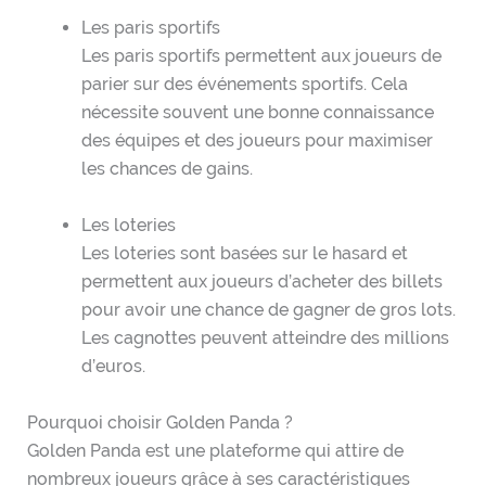
Les paris sportifs
Les paris sportifs permettent aux joueurs de
parier sur des événements sportifs. Cela
nécessite souvent une bonne connaissance
des équipes et des joueurs pour maximiser
les chances de gains.
Les loteries
Les loteries sont basées sur le hasard et
permettent aux joueurs d’acheter des billets
pour avoir une chance de gagner de gros lots.
Les cagnottes peuvent atteindre des millions
d’euros.
Pourquoi choisir Golden Panda ?
Golden Panda est une plateforme qui attire de
nombreux joueurs grâce à ses caractéristiques