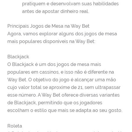
pratiquem e desenvolvam suas habilidades
antes de apostar dinheiro real.
Principais Jogos de Mesa na Way Bet
Agora, vamos explorar alguns dos jogos de mesa
mais populares disponíveis na Way Bet:
Blackjack
O Blackjack é um dos jogos de mesa mais
populares em cassinos, e isso não é diferente na
Way Bet. O objetivo do jogo é alcançar uma mão
cujo valor total se aproxime de 21, sem ultrapassar
esse número. A Way Bet oferece diversas variantes
de Blackjack, permitindo que os jogadores
escolham o estilo que mais se adapta ao seu gosto.
Roleta