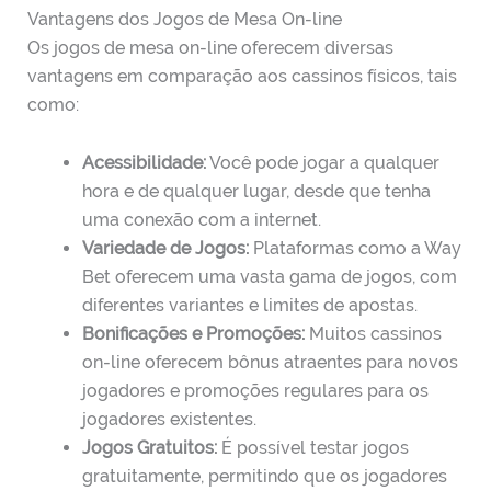
Vantagens dos Jogos de Mesa On-line
Os jogos de mesa on-line oferecem diversas
vantagens em comparação aos cassinos físicos, tais
como:
Acessibilidade:
Você pode jogar a qualquer
hora e de qualquer lugar, desde que tenha
uma conexão com a internet.
Variedade de Jogos:
Plataformas como a Way
Bet oferecem uma vasta gama de jogos, com
diferentes variantes e limites de apostas.
Bonificações e Promoções:
Muitos cassinos
on-line oferecem bônus atraentes para novos
jogadores e promoções regulares para os
jogadores existentes.
Jogos Gratuitos:
É possível testar jogos
gratuitamente, permitindo que os jogadores