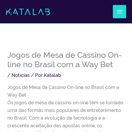
Ir
al
contenido
Jogos de Mesa de Cassino On-
line no Brasil com a Way Bet
/
Noticias
/ Por
Katalab
Jogos de Mesa de Cassino On-line no Brasil com a
Way Bet
Os jogos de mesa de cassino on-line têm se tornado
uma das formas mais populares de entretenimento
no Brasil. Com a evolução da tecnologia e a
crescente aceitação das apostas online, os