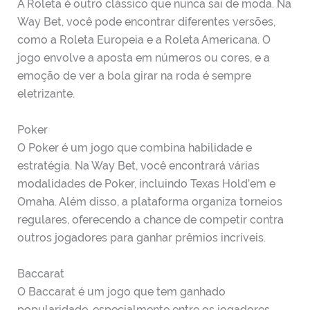
A Roleta é outro clássico que nunca sai de moda. Na
Way Bet, você pode encontrar diferentes versões,
como a Roleta Europeia e a Roleta Americana. O
jogo envolve a aposta em números ou cores, e a
emoção de ver a bola girar na roda é sempre
eletrizante.
Poker
O Poker é um jogo que combina habilidade e
estratégia. Na Way Bet, você encontrará várias
modalidades de Poker, incluindo Texas Hold’em e
Omaha. Além disso, a plataforma organiza torneios
regulares, oferecendo a chance de competir contra
outros jogadores para ganhar prêmios incríveis.
Baccarat
O Baccarat é um jogo que tem ganhado
popularidade, especialmente entre os jogadores