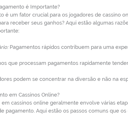
Pagamento é Importante?
 é um fator crucial para os jogadores de cassino on
 para receber seus ganhos? Aqui estão algumas razõe
ortante:
rio:
Pagamentos rápidos contribuem para uma exper
nos que processam pagamentos rapidamente tendem
ores podem se concentrar na diversão e não na esp
to em Cassinos Online?
m cassinos online geralmente envolve várias etapas
de pagamento. Aqui estão os passos comuns que os