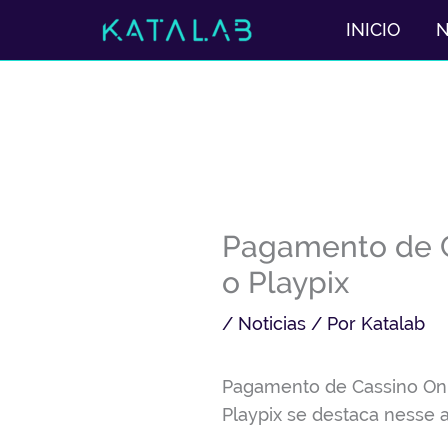
Ir
INICIO
al
contenido
Pagamento de C
o Playpix
/
Noticias
/ Por
Katalab
Pagamento de Cassino Onli
Playpix se destaca nesse 