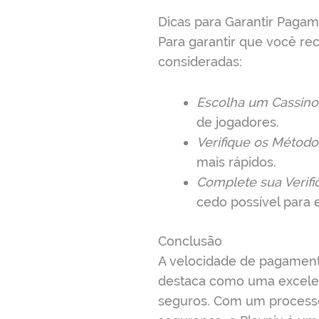
Dicas para Garantir Paga
Para garantir que você r
consideradas:
Escolha um Cassino 
de jogadores.
Verifique os Métod
mais rápidos.
Complete sua Verifi
cedo possível para e
Conclusão
A velocidade de pagamento
destaca como uma excelen
seguros. Com um processo