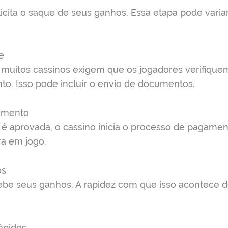
licita o saque de seus ganhos. Essa etapa pode va
e
, muitos cassinos exigem que os jogadores verifique
o. Isso pode incluir o envio de documentos.
amento
 é aprovada, o cassino inicia o processo de pagamen
ra em jogo.
os
cebe seus ganhos. A rapidez com que isso acontece
ápidos