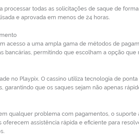
 processar todas as solicitações de saque de forma r
alisada e aprovada em menos de 24 horas.
amento
têm acesso a uma ampla gama de métodos de pagamen
ias bancárias, permitindo que escolham a opção que 
de no Playpix. O cassino utiliza tecnologia de ponta
s, garantindo que os saques sejam não apenas rápi
rem qualquer problema com pagamentos, o suporte ao
es oferecem assistência rápida e eficiente para reso
s.