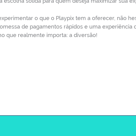
a escolha sólida para quem deseja maximizar sua exp
experimentar o que o Playpix tem a oferecer, não he
romessa de pagamentos rápidos e uma experiência d
o que realmente importa: a diversão!