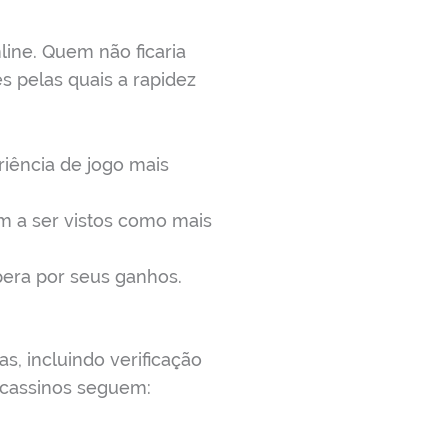
line. Quem não ficaria
s pelas quais a rapidez
iência de jogo mais
 a ser vistos como mais
era por seus ganhos.
, incluindo verificação
 cassinos seguem: