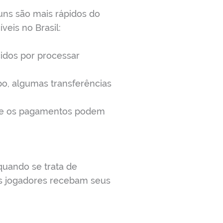
ns são mais rápidos do
eis no Brasil:
idos por processar
, algumas transferências
, e os pagamentos podem
quando se trata de
s jogadores recebam seus