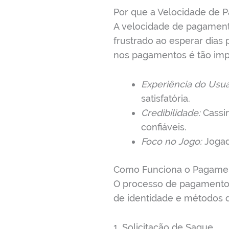
Por que a Velocidade de 
A velocidade de pagamento
frustrado ao esperar dias
nos pagamentos é tão imp
Experiência do Usuá
satisfatória.
Credibilidade:
Cassi
confiáveis.
Foco no Jogo:
Jogad
Como Funciona o Pagamen
O processo de pagamento e
de identidade e métodos 
1. Solicitação de Saque