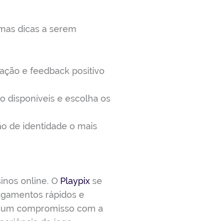
umas dicas a serem
ção e feedback positivo
disponíveis e escolha os
ão de identidade o mais
inos online. O
Playpix
se
agamentos rápidos e
 e um compromisso com a