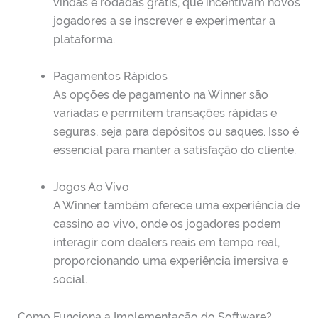
vindas e rodadas grátis, que incentivam novos
jogadores a se inscrever e experimentar a
plataforma.
Pagamentos Rápidos
As opções de pagamento na Winner são
variadas e permitem transações rápidas e
seguras, seja para depósitos ou saques. Isso é
essencial para manter a satisfação do cliente.
Jogos Ao Vivo
A Winner também oferece uma experiência de
cassino ao vivo, onde os jogadores podem
interagir com dealers reais em tempo real,
proporcionando uma experiência imersiva e
social.
Como Funciona a Implementação do Software?