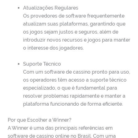
Atualizações Regulares
Os provedores de software frequentemente
atualizam suas plataformas, garantindo que
os jogos sejam justos e seguros, além de
introduzir novos recursos e jogos para manter
o interesse dos jogadores.
Suporte Técnico
Com um software de cassino pronto para uso,
os operadores têm acesso a suporte técnico
especializado, o que é fundamental para
resolver problemas rapidamente e manter a
plataforma funcionando de forma eficiente.
Por que Escolher a Winner?
A Winner é uma das principais referências em
software de cassino online no Brasil. Com uma