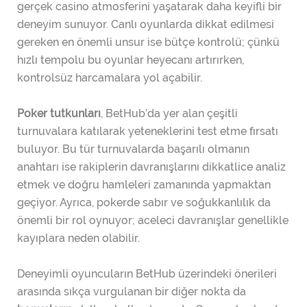
gerçek casino atmosferini yaşatarak daha keyifli bir
deneyim sunuyor. Canlı oyunlarda dikkat edilmesi
gereken en önemli unsur ise bütçe kontrolü; çünkü
hızlı tempolu bu oyunlar heyecanı artırırken,
kontrolsüz harcamalara yol açabilir.
Poker tutkunları
, BetHub’da yer alan çeşitli
turnuvalara katılarak yeteneklerini test etme fırsatı
buluyor. Bu tür turnuvalarda başarılı olmanın
anahtarı ise rakiplerin davranışlarını dikkatlice analiz
etmek ve doğru hamleleri zamanında yapmaktan
geçiyor. Ayrıca, pokerde sabır ve soğukkanlılık da
önemli bir rol oynuyor; aceleci davranışlar genellikle
kayıplara neden olabilir.
Deneyimli oyuncuların BetHub üzerindeki önerileri
arasında sıkça vurgulanan bir diğer nokta da