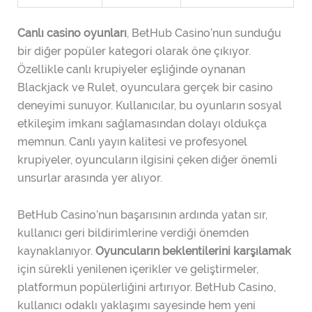
Canlı casino oyunları
, BetHub Casino’nun sunduğu
bir diğer popüler kategori olarak öne çıkıyor.
Özellikle canlı krupiyeler eşliğinde oynanan
Blackjack ve Rulet, oyunculara gerçek bir casino
deneyimi sunuyor. Kullanıcılar, bu oyunların sosyal
etkileşim imkanı sağlamasından dolayı oldukça
memnun. Canlı yayın kalitesi ve profesyonel
krupiyeler, oyuncuların ilgisini çeken diğer önemli
unsurlar arasında yer alıyor.
BetHub Casino’nun başarısının ardında yatan sır,
kullanıcı geri bildirimlerine verdiği önemden
kaynaklanıyor.
Oyuncuların beklentilerini karşılamak
için sürekli yenilenen içerikler ve geliştirmeler,
platformun popülerliğini artırıyor. BetHub Casino,
kullanıcı odaklı yaklaşımı sayesinde hem yeni