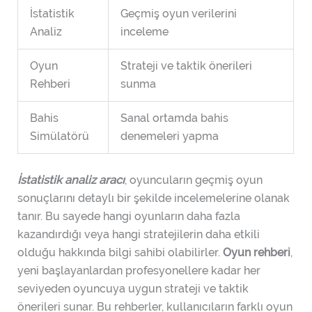
İstatistik
Geçmiş oyun verilerini
Analiz
inceleme
Oyun
Strateji ve taktik önerileri
Rehberi
sunma
Bahis
Sanal ortamda bahis
Simülatörü
denemeleri yapma
İstatistik analiz aracı
, oyuncuların geçmiş oyun
sonuçlarını detaylı bir şekilde incelemelerine olanak
tanır. Bu sayede hangi oyunların daha fazla
kazandırdığı veya hangi stratejilerin daha etkili
olduğu hakkında bilgi sahibi olabilirler.
Oyun rehberi
,
yeni başlayanlardan profesyonellere kadar her
seviyeden oyuncuya uygun strateji ve taktik
önerileri sunar. Bu rehberler, kullanıcıların farklı oyun