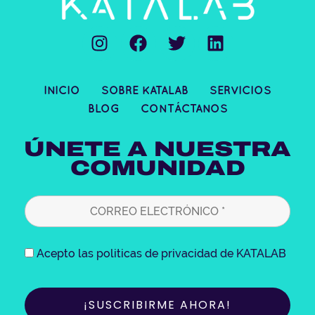
I
F
T
L
n
a
w
i
s
c
i
n
t
e
t
k
INICIO
SOBRE KATALAB
SERVICIOS
a
b
t
e
BLOG
CONTÁCTANOS
g
o
e
d
r
o
r
i
ÚNETE A NUESTRA
a
k
n
COMUNIDAD
m
Acepto las politicas de privacidad de KATALAB