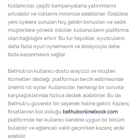
Kullanıcılar, çeşitli kampanyalarla yatırımlarını
artırabilir ve risklerini minimize edebilirler. Özellikle
yeni üyelere sunulan hoş geldin bonusları ve sadık
müşterilere yönelik ödüller, kullanıcıların platforma
olan bağlılığını artırır. Bu tür teşvikler, oyuncuların
daha fazla oyun oynamasını ve dolayısıyla daha
fazla kazanmasını sağlar.
BetHub’un kullanıcı dostu arayüzü ve müşteri
hizmetleri desteği, platformun tercih edilmesinde
önemli rol oynar. Kullanıcılar, herhangi bir sorunla
karşılaştıklarında hızlıca destek alabilirler. Bu da
BetHub’u güvenilir bir seçenek haline getirir. Kazanç
fırsatlarının bol olduğu
bethubonlinebook.com
platformda her kullanıcı kendine uygun bir bölüm
bulabilir ve eğlenceli vakit geçirirken kazanç elde
edebilir.