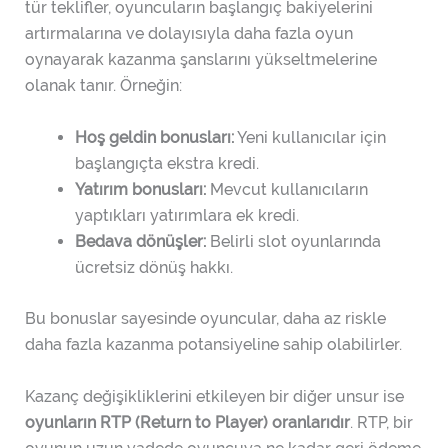
tür teklifler, oyuncuların başlangıç bakiyelerini
artırmalarına ve dolayısıyla daha fazla oyun
oynayarak kazanma şanslarını yükseltmelerine
olanak tanır. Örneğin:
Hoş geldin bonusları:
Yeni kullanıcılar için
başlangıçta ekstra kredi.
Yatırım bonusları:
Mevcut kullanıcıların
yaptıkları yatırımlara ek kredi.
Bedava dönüşler:
Belirli slot oyunlarında
ücretsiz dönüş hakkı.
Bu bonuslar sayesinde oyuncular, daha az riskle
daha fazla kazanma potansiyeline sahip olabilirler.
Kazanç değişikliklerini etkileyen bir diğer unsur ise
oyunların RTP (Return to Player) oranlarıdır
. RTP, bir