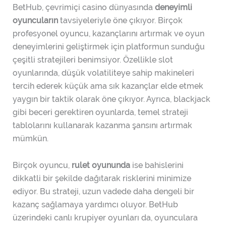
BetHub, çevrimiçi casino dünyasında
deneyimli
oyuncuların
tavsiyeleriyle öne çıkıyor. Birçok
profesyonel oyuncu, kazançlarını artırmak ve oyun
deneyimlerini geliştirmek için platformun sunduğu
çeşitli stratejileri benimsiyor. Özellikle slot
oyunlarında, düşük volatiliteye sahip makineleri
tercih ederek küçük ama sık kazançlar elde etmek
yaygın bir taktik olarak öne çıkıyor. Ayrıca, blackjack
gibi beceri gerektiren oyunlarda, temel strateji
tablolarını kullanarak kazanma şansını artırmak
mümkün.
Birçok oyuncu,
rulet oyununda
ise bahislerini
dikkatli bir şekilde dağıtarak risklerini minimize
ediyor. Bu strateji, uzun vadede daha dengeli bir
kazanç sağlamaya yardımcı oluyor. BetHub
üzerindeki canlı krupiyer oyunları da, oyunculara