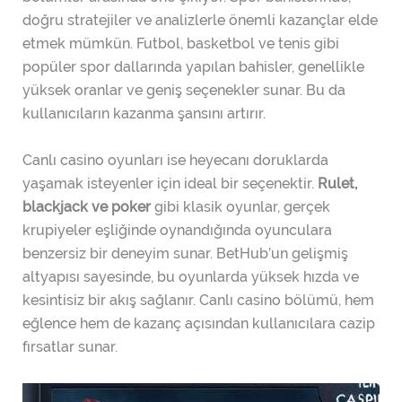
doğru stratejiler ve analizlerle önemli kazançlar elde
etmek mümkün. Futbol, basketbol ve tenis gibi
popüler spor dallarında yapılan bahisler, genellikle
yüksek oranlar ve geniş seçenekler sunar. Bu da
kullanıcıların kazanma şansını artırır.
Canlı casino oyunları ise heyecanı doruklarda
yaşamak isteyenler için ideal bir seçenektir.
Rulet,
blackjack ve poker
gibi klasik oyunlar, gerçek
krupiyeler eşliğinde oynandığında oyunculara
benzersiz bir deneyim sunar. BetHub’un gelişmiş
altyapısı sayesinde, bu oyunlarda yüksek hızda ve
kesintisiz bir akış sağlanır. Canlı casino bölümü, hem
eğlence hem de kazanç açısından kullanıcılara cazip
fırsatlar sunar.