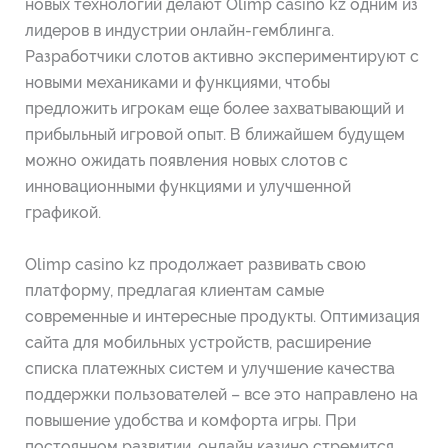
новых технологий делают Olimp casino kz одним из
лидеров в индустрии онлайн-гемблинга.
Разработчики слотов активно экспериментируют с
новыми механиками и функциями, чтобы
предложить игрокам еще более захватывающий и
прибыльный игровой опыт. В ближайшем будущем
можно ожидать появления новых слотов с
инновационными функциями и улучшенной
графикой.
Olimp casino kz продолжает развивать свою
платформу, предлагая клиентам самые
современные и интересные продукты. Оптимизация
сайта для мобильных устройств, расширение
списка платежных систем и улучшение качества
поддержки пользователей – все это направлено на
повышение удобства и комфорта игры. При
постоянном развитии, онлайн казино стремится