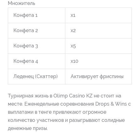
Множитель
Конфета 1
x1
Конфета 2
x2
Конфета 3
x5
Конфета 4
x10
Леденец (Скаттер)
Активирует фриспины
Турнирная жизнь в Olimp Casino KZ не стоит на
месте. Еженедельные соревнования Drops & Wins с
выплатами в тенге привлекают огромное
количество участников и разыгрывают солидные
денежные призы.