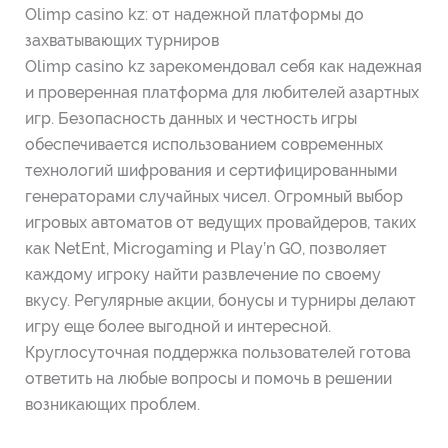
Olimp casino kz: от надежной платформы до
захватывающих турниров
Olimp casino kz зарекомендовал себя как надежная
и проверенная платформа для любителей азартных
игр. Безопасность данных и честность игры
обеспечивается использованием современных
технологий шифрования и сертифицированными
генераторами случайных чисел. Огромный выбор
игровых автоматов от ведущих провайдеров, таких
как NetEnt, Microgaming и Play’n GO, позволяет
каждому игроку найти развлечение по своему
вкусу. Регулярные акции, бонусы и турниры делают
игру еще более выгодной и интересной.
Круглосуточная поддержка пользователей готова
ответить на любые вопросы и помочь в решении
возникающих проблем.