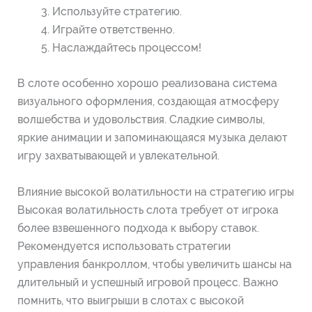
Используйте стратегию.
Играйте ответственно.
Наслаждайтесь процессом!
В слоте особенно хорошо реализована система
визуального оформления, создающая атмосферу
волшебства и удовольствия. Сладкие символы,
яркие анимации и запоминающаяся музыка делают
игру захватывающей и увлекательной.
Влияние высокой волатильности на стратегию игры
Высокая волатильность слота требует от игрока
более взвешенного подхода к выбору ставок.
Рекомендуется использовать стратегии
управления банкроллом, чтобы увеличить шансы на
длительный и успешный игровой процесс. Важно
помнить, что выигрыши в слотах с высокой