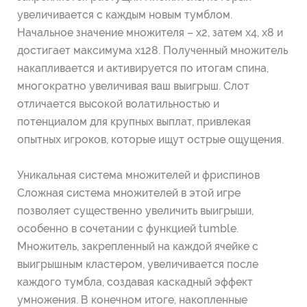
увеличивается с каждым новым тумблом.
Начальное значение множителя – x2, затем x4, x8 и
достигает максимума x128. Полученный множитель
накапливается и активируется по итогам спина,
многократно увеличивая ваш выигрыш. Слот
отличается высокой волатильностью и
потенциалом для крупных выплат, привлекая
опытных игроков, которые ищут острые ощущения.
Уникальная система множителей и фриспинов
Сложная система множителей в этой игре
позволяет существенно увеличить выигрыши,
особенно в сочетании с функцией tumble.
Множитель, закрепленный на каждой ячейке с
выигрышным кластером, увеличивается после
каждого тумбла, создавая каскадный эффект
умножения. В конечном итоге, накопленные