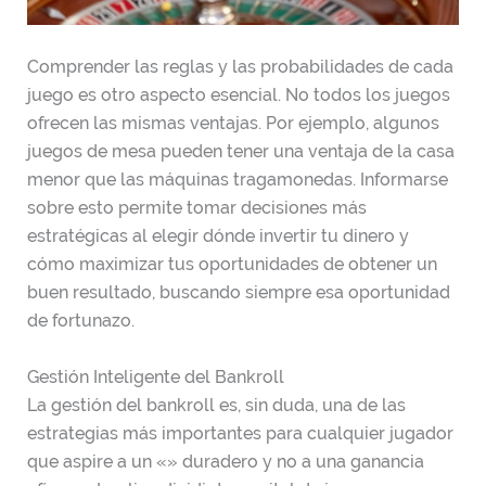
Comprender las reglas y las probabilidades de cada
juego es otro aspecto esencial. No todos los juegos
ofrecen las mismas ventajas. Por ejemplo, algunos
juegos de mesa pueden tener una ventaja de la casa
menor que las máquinas tragamonedas. Informarse
sobre esto permite tomar decisiones más
estratégicas al elegir dónde invertir tu dinero y
cómo maximizar tus oportunidades de obtener un
buen resultado, buscando siempre esa oportunidad
de fortunazo.
Gestión Inteligente del Bankroll
La gestión del bankroll es, sin duda, una de las
estrategias más importantes para cualquier jugador
que aspire a un «» duradero y no a una ganancia