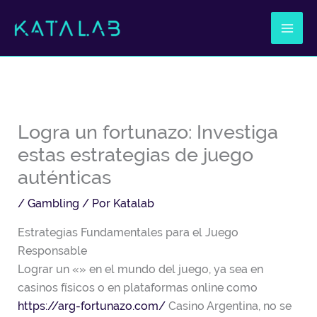
Ir
al
contenido
Logra un fortunazo: Investiga
estas estrategias de juego
auténticas
/
Gambling
/ Por
Katalab
Estrategias Fundamentales para el Juego
Responsable
Lograr un «» en el mundo del juego, ya sea en
casinos físicos o en plataformas online como
https://arg-fortunazo.com/
Casino Argentina, no se