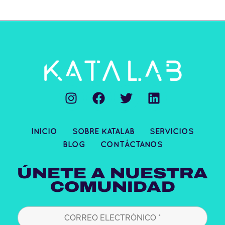
I
F
T
L
n
a
w
i
s
c
i
n
t
e
t
k
INICIO
SOBRE KATALAB
SERVICIOS
a
b
t
e
BLOG
CONTÁCTANOS
g
o
e
d
r
o
r
i
ÚNETE A NUESTRA
a
k
n
COMUNIDAD
m