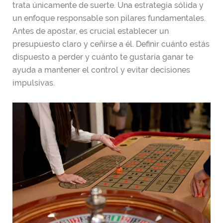
trata únicamente de suerte. Una estrategia sólida y
un enfoque responsable son pilares fundamentales.
Antes de apostar, es crucial establecer un
presupuesto claro y ceñirse a él. Definir cuánto estás
dispuesto a perder y cuánto te gustaría ganar te
ayuda a mantener el control y evitar decisiones
impulsivas.