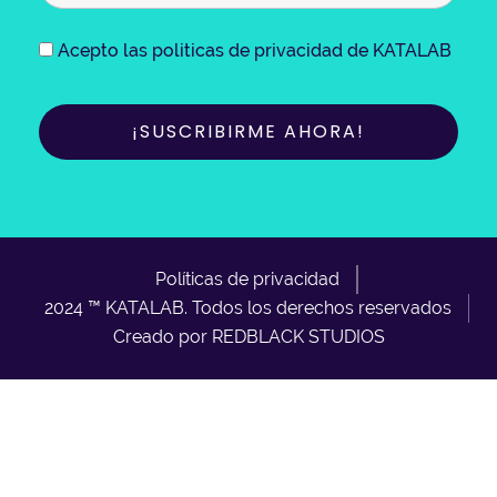
Acepto las politicas de privacidad de KATALAB
Políticas de privacidad
2024 ™ KATALAB. Todos los derechos reservados
Creado por REDBLACK STUDIOS