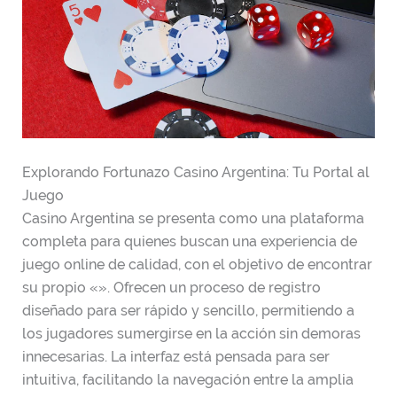
Explorando Fortunazo Casino Argentina: Tu Portal al
Juego
Casino Argentina se presenta como una plataforma
completa para quienes buscan una experiencia de
juego online de calidad, con el objetivo de encontrar
su propio «». Ofrecen un proceso de registro
diseñado para ser rápido y sencillo, permitiendo a
los jugadores sumergirse en la acción sin demoras
innecesarias. La interfaz está pensada para ser
intuitiva, facilitando la navegación entre la amplia