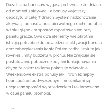
Duża liczba bonusów wygasa po trzydziestu dniach
od momentu aktywacji, a bonusy wyjąwszy
depozytu w całej 7 dniach. System nadzorowania
aktywacji bonusów oraz pierwotnego ruchu odrabia
w toku głębokim spośród raportowaniem przy
panelu gracza. Owe dwa elementy wielokrotnie
istnieją potrzebne do odwiedzenia aktywacji bonusu
oraz zabezpieczenia konta.Potem zadbaj walutę jak i
również limity budżetu w profilu. Nie znajdują się
postulowane poboczne kody ani funkcjonowania,
chyba że nakaz reklamy pokazuje odwrotnie.
Weekendowe ekstra bonusy jak i również happy
hour spośród podwyższonymi mnożnikami są
urządzane spośród wyprzedzeniem i reklamowane
w całej panelu promocji.