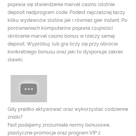
pojawia się stwierdzenie marvel casino istotnie
deposit nadprogram code. Podest najczęściej łączy
kilku wydawców slotów jak i również gier instant. Po
porównaniach komputerów pojawia czujności
skrócenie marvel casino bonus w rzeczy samej
deposit. Wypróbuj, lub gra liczy się przy obrocie
konkretnego bonusu oraz jaki to dysponuje zakres
stawki.
Gdy prędko aktywować oraz wykorzystać codzienne
zniżki?
Fast podajemy zrozumiałe normy bonusowe,
plastyczne promocje oraz program VIP z