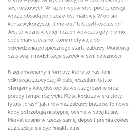
sesji testowych. W razie niepewności połącz uwagi
wraz z obsadą poprzez e-list mailowy. W opisie
konta wykorzystuj „time-out” lub „self-exclusion”.
Jest to ważne w całej frazach wówczas gdy promo
code marvel casino, które motywują do
odwiedzenia pośpiesznego startu zabawy. Monitoruj
czas sesji i modyfikacje stawek w serii należności.
Niżej omawiamy 4 formaty, które to nasi fani
odkręcają zazwyczaj.W całej wszelkim tytule
oferujemy kalejdoskop stawek, zagrożenie oraz
porady tempa rozrywki. Klasa kodu zawiera sloty,
tytuły „crash” jak i również zabawy bieżące. To nowe
kody potrzebują następnej ocenie w całej kasie.
Marvel casino w rzeczy samej deposit premia codes
2024, zdają się być nieaktualne.