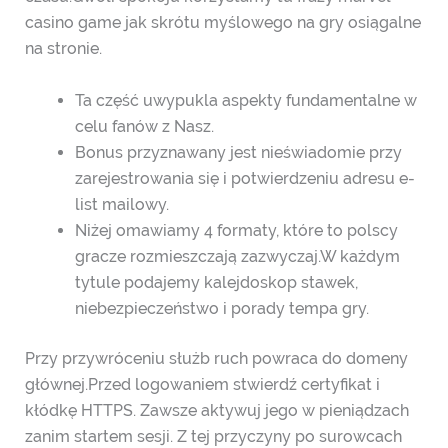
casino game jak skrótu myślowego na gry osiągalne
na stronie.
Ta część uwypukla aspekty fundamentalne w
celu fanów z Nasz.
Bonus przyznawany jest nieświadomie przy
zarejestrowania się i potwierdzeniu adresu e-
list mailowy.
Niżej omawiamy 4 formaty, które to polscy
gracze rozmieszczają zazwyczaj.W każdym
tytule podajemy kalejdoskop stawek,
niebezpieczeństwo i porady tempa gry.
Przy przywróceniu służb ruch powraca do domeny
głównej.Przed logowaniem stwierdź certyfikat i
kłódkę HTTPS. Zawsze aktywuj jego w pieniądzach
zanim startem sesji. Z tej przyczyny po surowcach