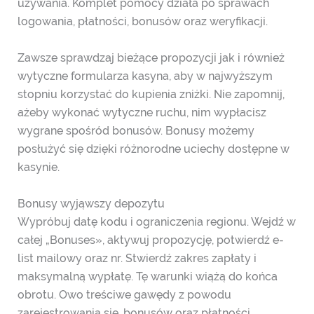
używania.
Komplet pomocy działa po sprawach
logowania, płatności, bonusów oraz weryfikacji.
Zawsze sprawdzaj bieżące propozycji jak i również
wytyczne formularza kasyna, aby w najwyższym
stopniu korzystać do kupienia zniżki. Nie zapomnij,
ażeby wykonać wytyczne ruchu, nim wypłacisz
wygrane spośród bonusów. Bonusy możemy
posłużyć się dzięki różnorodne uciechy dostępne w
kasynie.
Bonusy wyjąwszy depozytu
Wypróbuj datę kodu i ograniczenia regionu. Wejdź w
całej „Bonuses», aktywuj propozycję, potwierdź e-
list mailowy oraz nr. Stwierdź zakres zapłaty i
maksymalną wypłatę. Tę warunki wiążą do końca
obrotu. Owo treściwe gawędy z powodu
zarejestrowania się, bonusów oraz płatności.