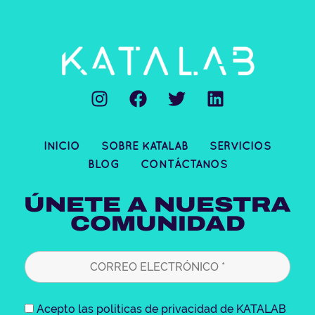
I
F
T
L
n
a
w
i
s
c
i
n
t
e
t
k
INICIO
SOBRE KATALAB
SERVICIOS
a
b
t
e
BLOG
CONTÁCTANOS
g
o
e
d
r
o
r
i
ÚNETE A NUESTRA
a
k
n
COMUNIDAD
m
Acepto las politicas de privacidad de KATALAB