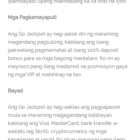
(pambayad) upang makinabang ka sa oras na iyon.
Mga Pagkamayaputi
Ang Go Jackpot ay nag-aalok din ng maraming
magandang pagsulong, kabilang ang isang
pakwelang pagmamahal at isang 100% deposit
bonus para sa mga bagong manlalaro. Ito rin ay
mayroon pang ilang madamot na promosyon gaya
ng mga VIP at mahihirap na tao.
Bayad
Ang Go Jackpot ay nag-aaklas ang pagpapasok
mula sa maraming magagandang katibayan,
kabilang ang Visa, MasterCard, bank transfer, e-
wallets (eg Skrill), cryptocurrency ng mga
kaganapan at payid. Ito rin ay mayroon pang ilang