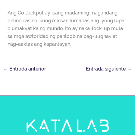
Ang Go Jackpot ay isang madaming magandang
online casino, kung minsan lumabas ang iyong lupa
o umakyat ka ng mundo. Ito ay naka-lock-up mula
sa mga awtoridad ng panloob na pag-uugnay at
nag-aaklas ang kapantayan.
←
Entrada anterior
Entrada siguiente
→