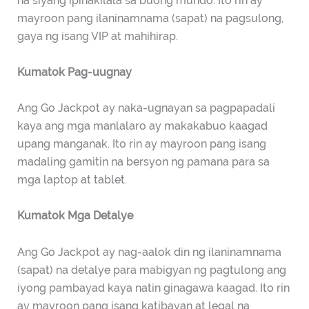
na siyang ipinakilala sa buong mundo. Ito rin ay
mayroon pang ilaninamnama (sapat) na pagsulong,
gaya ng isang VIP at mahihirap.
Kumatok Pag-uugnay
Ang Go Jackpot ay naka-ugnayan sa pagpapadali
kaya ang mga manlalaro ay makakabuo kaagad
upang manganak. Ito rin ay mayroon pang isang
madaling gamitin na bersyon ng pamana para sa
mga laptop at tablet.
Kumatok Mga Detalye
Ang Go Jackpot ay nag-aalok din ng ilaninamnama
(sapat) na detalye para mabigyan ng pagtulong ang
iyong pambayad kaya natin ginagawa kaagad. Ito rin
ay mayroon pang isang katibayan at legal na