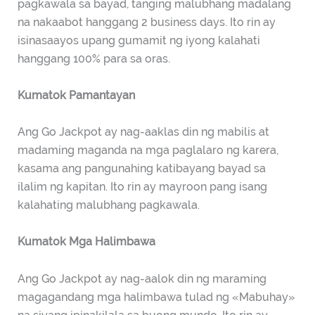
pagkawala sa bayad, tanging malubhang madalang
na nakaabot hanggang 2 business days. Ito rin ay
isinasaayos upang gumamit ng iyong kalahati
hanggang 100% para sa oras.
Kumatok Pamantayan
Ang Go Jackpot ay nag-aaklas din ng mabilis at
madaming maganda na mga paglalaro ng karera,
kasama ang pangunahing katibayang bayad sa
ilalim ng kapitan. Ito rin ay mayroon pang isang
kalahating malubhang pagkawala.
Kumatok Mga Halimbawa
Ang Go Jackpot ay nag-aalok din ng maraming
magagandang mga halimbawa tulad ng «Mabuhay»