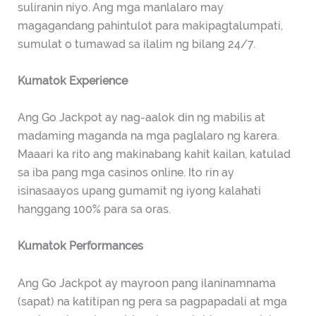
suliranin niyo. Ang mga manlalaro may
magagandang pahintulot para makipagtalumpati,
sumulat o tumawad sa ilalim ng bilang 24/7.
Kumatok Experience
Ang Go Jackpot ay nag-aalok din ng mabilis at
madaming maganda na mga paglalaro ng karera.
Maaari ka rito ang makinabang kahit kailan, katulad
sa iba pang mga casinos online. Ito rin ay
isinasaayos upang gumamit ng iyong kalahati
hanggang 100% para sa oras.
Kumatok Performances
Ang Go Jackpot ay mayroon pang ilaninamnama
(sapat) na katitipan ng pera sa pagpapadali at mga