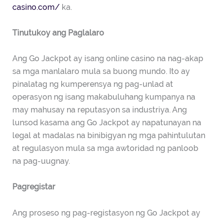
casino.com/
ka.
Tinutukoy ang Paglalaro
Ang Go Jackpot ay isang online casino na nag-akap
sa mga manlalaro mula sa buong mundo. Ito ay
pinalatag ng kumperensya ng pag-unlad at
operasyon ng isang makabuluhang kumpanya na
may mahusay na reputasyon sa industriya. Ang
lunsod kasama ang Go Jackpot ay napatunayan na
legal at madalas na binibigyan ng mga pahintulutan
at regulasyon mula sa mga awtoridad ng panloob
na pag-uugnay.
Pagregistar
Ang proseso ng pag-registasyon ng Go Jackpot ay