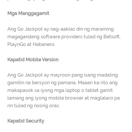
Mga Manggagamit
Ang Go Jackpot ay nag-aaklas din ng maraming
magagandang software providers tulad ng Betsoft,
PlaynGo at Habanero.
Kapatid Mobile Version
Ang Go Jackpot ay mayroon pang isang madaling
gamitin na bersyon ng pamana. Maaari ka rito ang
makapasok sa iyong mga laptop o tablet gamit
lamang ang iyong mobile browser at maglalaro pa
rin tulad ng noong oras.
Kapatid Security