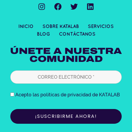
I
F
T
L
n
a
w
i
s
c
i
n
t
e
t
k
INICIO
SOBRE KATALAB
SERVICIOS
a
b
t
e
BLOG
CONTÁCTANOS
g
o
e
d
r
o
r
i
ÚNETE A NUESTRA
a
k
n
COMUNIDAD
m
Acepto las politicas de privacidad de KATALAB